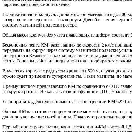
параллельно поверхности океана.
По нижней части корпуса, длина которой уменьшится до 200 к
возвращения в верхнюю часть корпуса. Для облегчения верхней
систему магнитной подвески ротора.
Общая масса корпуса без учета плавающих платформ составит 30
Бесконечная лента КМ, разогнанная до скорости 2 км/с при дв
передавать на корпус через систему магнитной подвески усилие
поверхности Земли участках корпуса величина уравновешиваемо
ленты. В целом действие подъемной силы подбирается с таким
В участках корпуса с радиусом кривизны 500 м, служащих для 
нужно будет применить супермагниты. Такие магниты, по матери
Преимуществом предлагаемого КМ по сравнению с ОТС являются
раскрутки ротора. Не касаясь главной функции ОТС, можно с 
Если принять удельную стоимость 1 т конструкции КМ 6250 долл
Однако КМ как готовое сооружение не может быть создан сраз
двойное увеличение своей длины. Началом строительства дол
Первый этап строительства начинается с мини-КМ высотой 1,5