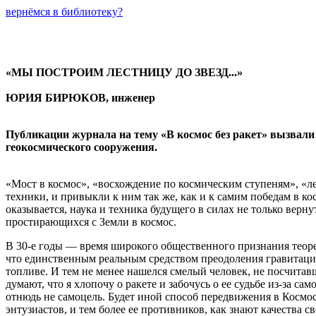
вернёмся в библиотеку?
«МЫ ПОСТРОИМ ЛЕСТНИЦУ ДО ЗВЕЗД...»
ЮРИЯ БИРЮКОВ, инженер
Публикации журнала на тему «В космос без ракет» вызвали
геокосмического сооружения.
«Мост в космос», «восхождение по космическим ступеням», «
техники, и привыкли к ним так же, как и к самим победам в к
оказывается, наука и техника будущего в силах не только верн
простирающихся с Земли в космос.
В 30-е годы — время широкого общественного признания теоре
что единственным реальным средством преодоления гравитаци
топливе. И тем не менее нашелся смелый человек, не посчита
думают, что я хлопочу о ракете и забочусь о ее судьбе из-за с
отнюдь не самоцель. Будет иной способ передвижения в Космосе
энтузиастов, и тем более ее противников, как знают качества