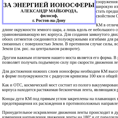
сооружения
ЗА ЭНЕРГИЕЙ ИОНОСФЕРЫ
широкую изв
АЛЕКСАНДР МАЙБОРОДА,
стать пред
философ,
свойством 
г. Ростов-на-Дону
КМ в отличи
длине окружности земного шара, а лишь вдоль ее небольшого 
уравновешивающую вес корпуса. Для создания замкнутого движ
обоих сегментов соединяются полуокружными изгибами для ра
связанных с поверхностью Земли. В противном случае силы, в
Земли (см. рис. на центральном развороте).
Другим важным отличием нашего моста является его форма. В 
позволяет получать подъемную силу при скорости движения ле
Для достижения нижних слоев ионосферы необходим КМ высотой
в форме полуокружности с радиусом кривизны 100 км и общей 
Как и ОТС, космический мост состоит из полого вакуумированно
корпуса находится растяжимая бесконечная лента, являющаяся 
Концы дуги КМ под прямым углом закреплены на плавающих в о
предотвращения их расхождения в противоположных направле
Принудительное искривление движения ленты происходит в дуг
изменения направления движения ленты на 180° и от параллель