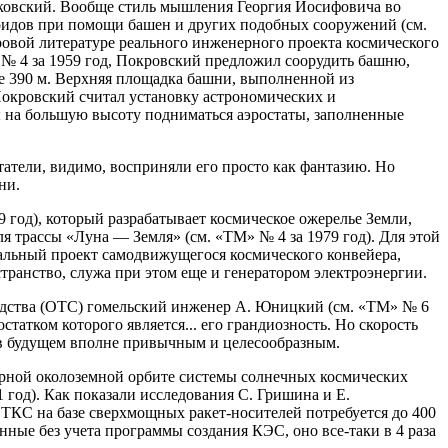
олковский. Вообще стиль мышления Георгия Иосифовича во
роидов при помощи башен и других подобных сооружений (см.
ровой литературе реального инженерного проекта космического
 № 4 за 1959 год, Покровский предложил соорудить башню,
се 390 м. Верхняя площадка башни, выполненной из
Покровский считал установку астрономических и
ы на большую высоту подниматься аэростаты, заполненные
татели, видимо, восприняли его просто как фантазию. Но
ни.
 год), который разрабатывает космическое ожерелье Земли,
я трассы «Луна — Земля» (см. «ТМ» № 4 за 1979 год). Для этой
альный проект самодвижущегося космического конвейера,
ранство, служа при этом еще и генератором электроэнергии.
едства (ОТС) гомельский инженер А. Юницкий (см. «ТМ» № 6
атком которого является... его грандиозность. Но скорость
ь в будущем вполне привычным и целесообразным.
нарной околоземной орбите системы солнечных космических
 год). Как показали исследования С. Гришина и Е.
 ТКС на базе сверхмощных ракет-носителей потребуется до 400
нные без учета программы создания КЭС, оно все-таки в 4 раза