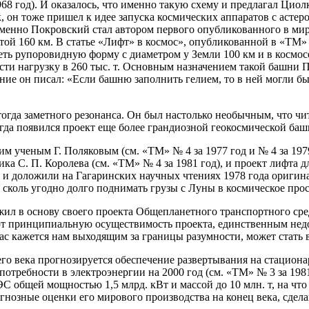
968 год). И оказалось, что именно такую схему и предлагал Ци
, он тоже пришел к идее запуска космических аппаратов с асте
 именно Покровский стал автором первого опубликованного в ми
ой 160 км. В статье «Лифт» в космос», опубликованной в «ТМ»
еть рупоровидную форму с диаметром у Земли 100 км и в космо
сти нагрузку в 260 тыс. т. Основным назначением такой башни 
ние он писал: «Если башню заполнить гелием, то в ней могли б
тогда заметного резонанса. Он был настолько необычным, что чи
огда появился проект еще более грандиозной геокосмической баш
м ученым Г. Поляковым (см. «ТМ» № 4 за 1977 год и № 4 за 1979
 С. П. Королева (см. «ТМ» № 4 за 1981 год), и проект лифта дл
 и доложили на Гагаринских научных чтениях 1978 года оригин
коль угодно долго поднимать грузы с Луны в космическое прост
ил в основу своего проекта Общепланетного транспортного ср
т принципиальную осуществимость проекта, единственным недост
ейчас кажется нам выходящим за границы разумности, может стат
его века прогнозируется обеспечение развертывания на стацио
отребности в электроэнергии на 2000 год (см. «ТМ» № 3 за 1981
С общей мощностью 1,5 млрд. кВт и массой до 10 млн. т, на что
огнозные оценки его мирового производства на конец века, сдела