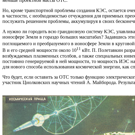
меньше проектной массы ОТС.
Но, кроме транспортной проблемы создания КЭС, остается оче
в частности, с необходимостью отчуждения для приемных пре
послужить решением проблемы, аккумулируя в своих бесконечн
А нужно ли городить всю грандиозную систему КЭС, улавливать
ионосфере Земли в гораздо больших масштабах? Задавшись эт
поглощаемого и преобразуемого в ионосфере Земли в круговой
11
В и его средней мощности около 10
кВт. П. Полетавкин разр
возбуждаемых плазменных столбов, а также специальных инвен
постоянно генерируемой в ней мощности, то мощность ИЭС н
для нового способа использования космической энергии, как с
Что будет, если оставить за ОТС только функцию электрическ
участник Циолковских научных чтений А. Майборода. Результ