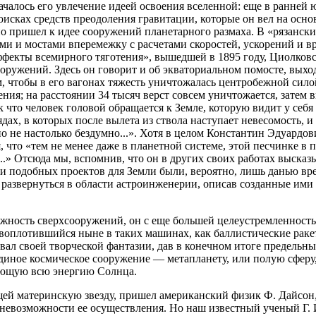
началось его увлечение идеей освоения вселенной: еще в ранней
ках средств преодоления гравитации, которые он вел на основе
пришел к идее сооружений планетарного размаха. В «рязанских 
и и мостами вперемежку с расчетами скоростей, ускорений и в
эффекты всемирного тяготения», вышедшей в 1895 году, Циолков
ружений. Здесь он говорит и об экваториальном помосте, выход
ем, чтобы в его вагонах тяжесть уничтожалась центробежной сил
ния; на расстоянии 34 тысяч верст совсем уничтожается, затем
ак что человек головой обращается к Земле, которую видит у се
ах, в которых после вылета из ствола наступает невесомость, и о
но не настолько бездумно...». Хотя в целом Константин Эдуардо
 что «тем не менее даже в планетной системе, этой песчинке в 
!..» Отсюда мы, вспомнив, что он в других своих работах выск
ти подобных проектов для Земли были, вероятно, лишь данью вре
сю развернуться в области астроинженерии, описав созданные им
ожность сверхсооружений, он с еще большей целеустремленност
б, воплотившийся ныне в таких машинах, как баллистические ра
вал своей творческой фантазии, дав в конечном итоге предельн
единое космическое сооружение — метапланету, или полую сфер
вающую всю энергию Солнца.
щей материнскую звезду, пришел американский физик Ф. Дайсон
 невозможности ее осуществления. Но наш известный ученый Г. 