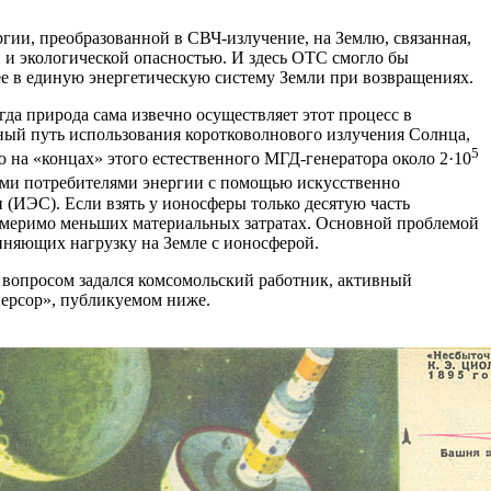
гии, преобразованной в СВЧ-излучение, на Землю, связанная,
и экологической опасностью. И здесь ОТС смогло бы
ее в единую энергетическую систему Земли при возвращениях.
да природа сама извечно осуществляет этот процесс в
ный путь использования коротковолнового излучения Солнца,
5
 на «концах» этого естественного МГД-генератора около 2·10
ыми потребителями энергии с помощью искусственно
(ИЭС). Если взять у ионосферы только десятую часть
змеримо меньших материальных затратах. Основной проблемой
диняющих нагрузку на Земле с ионосферой.
 вопросом задался комсомольский работник, активный
версор», публикуемом ниже.