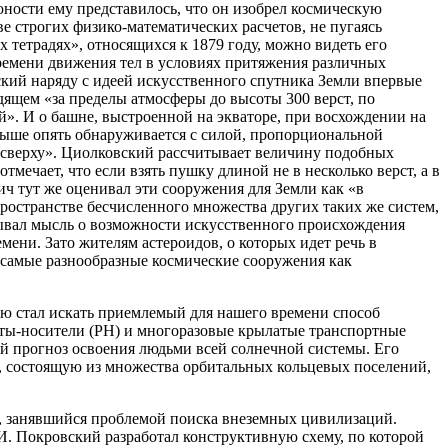
 юности ему представилось, что он изобрел космическую
 строгих физико-математических расчетов, не пугаясь
тетрадях», относящихся к 1879 году, можно видеть его
ремени движения тел в условиях притяжения различных
ский наряду с идеей искусственного спутника Земли впервые
ящем «за пределы атмосферы до высоты 300 верст, по
ой». И о башне, выстроенной на экваторе, при восхождении на
 выше опять обнаруживается с силой, пропорциональной
бя сверху». Циолковский рассчитывает величину подобных
тмечает, что если взять пушку длиной не в несколько верст, а в
вич тут же оценивал эти сооружения для Земли как «в
пространстве бесчисленного множества других таких же систем,
азывал мысль о возможности искусственного происхождения
мени. Зато жителям астероидов, о которых идет речь в
и самые разнообразные космические сооружения как
ью стал искать приемлемый для нашего времени способ
кеты-носители (РН) и многоразовые крылатые транспортные
ый прогноз освоения людьми всей солнечной системы. Его
у, состоящую из множества орбитальных кольцевых поселений,
, занявшийся проблемой поиска внеземных цивилизаций.
И. Покровский разработал конструктивную схему, по которой