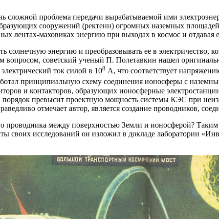
нь сложной проблема передачи вырабатываемой ими электроэнер
образующих сооружений (ректенн) огромных наземных площадей 
ых лентах-маховиках энергию при выходах в космос и отдавая 
 солнечную энергию и преобразовывать ее в электричество, ког
им вопросом, советский ученый П. Полетавкин нашел оригиналь
8
 электрический ток силой в 10
А, что соответствует напряжению
аботал принципиальную схему соединения ионосферы с наземн
торов и контакторов, образующих ионосферные электростанции 
а порядок превысит проектную мощность системы КЭС при неи
праведливо отмечает автор, является создание проводников, сое
ого проводника между поверхностью Земли и ионосферой? Таким
аты своих исследований он изложил в докладе лаборатории «Ин