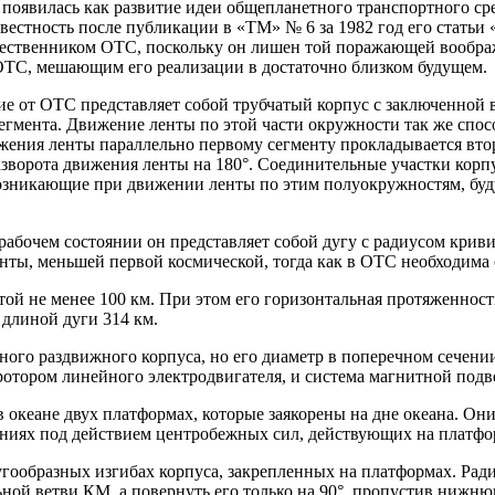
 появилась как развитие идеи общепланетного транспортного с
естность после публикации в «ТМ» № 6 за 1982 год его статьи 
шественником ОТС, поскольку он лишен той поражающей воображ
ОТС, мешающим его реализации в достаточно близком будущем.
е от ОТС представляет собой трубчатый корпус с заключенной 
сегмента. Движение ленты по этой части окружности так же спо
ения ленты параллельно первому сегменту прокладывается втор
зворота движения ленты на 180°. Соединительные участки корп
озникающие при движении ленты по этим полуокружностям, буду
рабочем состоянии он представляет собой дугу с радиусом крив
нты, меньшей первой космической, тогда как в ОТС необходима
 не менее 100 км. При этом его горизонтальная протяженность
длиной дуги 314 км.
го раздвижного корпуса, но его диаметр в поперечном сечении б
ротором линейного электродвигателя, и система магнитной подв
кеане двух платформах, которые заякорены на дне океана. Они
ниях под действием центробежных сил, действующих на платфо
ообразных изгибах корпуса, закрепленных на платформах. Ради
ной ветви КМ, а повернуть его только на 90°, пропустив нижню