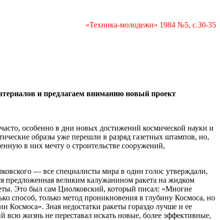
«Техника-молодежи» 1984 №5, с.30-35
 материалов и предлагаем вниманию новый проект
часто, особенно в дни новых достижений космической науки и
тические образы уже перешли в разряд газетных штампов, но,
юченную в них мечту о строительстве сооружений,
лковского — все специалисты мира в один голос утверждали,
ся предложенная великим калужанином ракета на жидком
еты. Это был сам Циолковский, который писал: «Многие
лько способ, только метод проникновения в глубину Космоса, но
ии Космоса». Зная недостатки ракеты гораздо лучше и ее
ий всю жизнь не переставал искать новые, более эффективные,