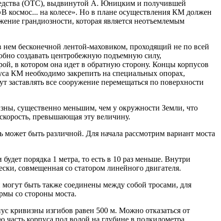
редства (ОТС), выдвинутой А. Юницким и получившей
«В космос... на колесе». Но в плане осуществления КМ должен
ение грандиозности, которая является неотъемлемым
в нем бесконечной лентой-маховиком, проходящий не по всей
собно создавать центробежную подъемную силу,
ой, в котором она идет в обратную сторону. Концы корпусов
уса КМ необходимо закрепить на специальных опорах,
т заставлять все сооружение перемещаться по поверхности
изны, существенно меньшим, чем у окружности Земли, что
 скорость, превышающая эту величину.
 может быть различной. Для начала рассмотрим вариант моста
удет порядка 1 метра, то есть в 10 раз меньше. Внутри
ески, совмещенная со статором линейного двигателя.
 могут быть также соединены между собой тросами, для
рмы со стороны моста.
ус кривизны изгибов равен 500 м. Можно отказаться от
ю часть корпуса под водой на глубине в полкилометра