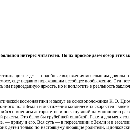
 большой интерес читателей. По их просьбе даем обзор этих
лестница до звезд» — подобные выражения мы слышим довольно 
осмосе, еще недавно поражавшим всеобщее воображение. Эти поэ
уть им первозданную яркость, но и воплотить в реальность закл
тической космонавтики и заслуг ее основоположника К. Э. Цио
онного поля Земли и достижения космических скоростей являет
вшийся с мнением авторитетов и посягнувший на монополию рак
амой ракеты. Это было бы грубейшей ошибкой. Ракета для меня то
, — приму и его. Вся суть — в переселении с Земли и в заселен
 своих детей только по-настоящему любящие родители, Циолковск