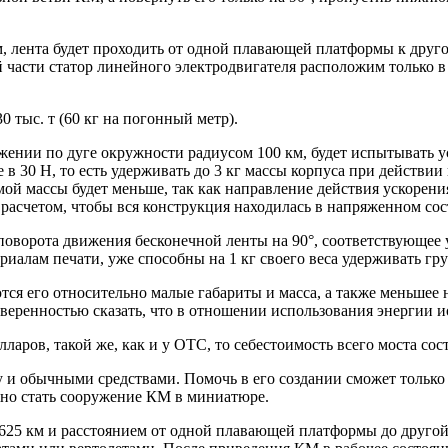
м, лента будет проходить от одной плавающей платформы к дру
 части статор линейного электродвигателя расположим только в 
 тыс. т (60 кг на погонный метр).
ижении по дуге окружности радиусом 100 км, будет испытывать у
 в 30 Н, то есть удерживать до 3 кг массы корпуса при действи
й массы будет меньше, так как направление действия ускорения
 расчетом, чтобы вся конструкция находилась в напряженном со
поворота движения бесконечной ленты на 90°, соответствующее 
алам печати, уже способны на 1 кг своего веса удерживать груз
 его относительно малые габариты и масса, а также меньшее н
уверенностью сказать, что в отношении использования энергии
аров, такой же, как и у ОТС, то себестоимость всего моста сост
у и обычными средствами. Помочь в его создании сможет только
жно стать сооружение КМ в миниатюре.
625 км и расстоянием от одной плавающей платформы до другой 