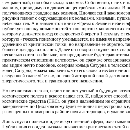
чем ракетный, способы выхода в космос. Собственно, с них и 
машину, приводимую в движение центробежными силами. В поис
получающихся грандиозных величия, Циолковский закономерно 
рисунки планет с окружающими их кольцами, качелями, пушкам
небесных тел. А в знаменитой книге «Грезы о Земле и небе и 
публикует оценку возможностей транспортных космических соо
которому движется поезд со скоростью 8 верст в 1 секунду с т
которую «тяжесть понемногу уменьшается, не изменяя направле
удалению от критической точки, но направление ее обратно, т
башен и для других планет. Далее он говорит о пушечных снаряд
несколько сотен раз больше, «то предприятие будет сравнитель
практическом отношении нелепость», он сразу же оговаривался,
мы видим нечто подобное, созерцая кольца Сатурна в телескоп
колец Сатурна, можем заключить, что его слова о несбыточнос
следующей главе «Грез...», он своей авторской волей дал вов
энергетического, так и транспортного назначения.
Но независимо от того, верил или нет ученый в будущую возм
космического полета и вскоре нашел его. И, найдя этот спосо
космические средства (ТКС), он уже в дальнейшем не ограничи
завершением по Циолковскому будет ее полная перестройка в 
размещенных примерно в районе пояса астероидов, и улавли
Лишь спустя полвека к идее искусственной сферы, охватываю
Публикация его идеи вызвала появление критических статей о