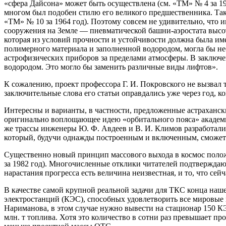
«сфера Дайсона» может быть осуществлена (см. «ТМ» № 4 за 1
многом был подобен стилю его великого предшественника. Так
«ТМ» № 10 за 1964 год). Поэтому совсем не удивительно, что
сооружения на Земле — пневматической башни-аэростата высот
которая из условий прочности и устойчивости должна была им
полимерного материала и заполненной водородом, могла бы не
астрофизических приборов за пределами атмосферы. В заключе
водородом. Это могло бы заменить различные виды лифтов».
К сожалению, проект профессора Г. И. Покровского не вызвал 
заключительные слова его статьи оправдались уже через год, к
Интересны и варианты, в частности, предложенные астрахански
оригинально воплощающее идею «орбитального пояса» академика
же трассы инженеры Ю. Ф. Авдеев и В. И. Климов разработали
который, будучи однажды построенным и включенным, сможет с
Существенно новый принцип массового выхода в космос полож
за 1982 год). Многочисленные отклики читателей подтверждаю
нарастания прогресса есть величина неизвестная, и то, что с
В качестве самой крупной реальной задачи для ТКС конца наш
электростанций (КЭС), способных удовлетворить все мировые п
Нариманова, в этом случае нужно вывести на стационар 150 КЭ
млн. т топлива. Хотя это количество в сотни раз превышает пр