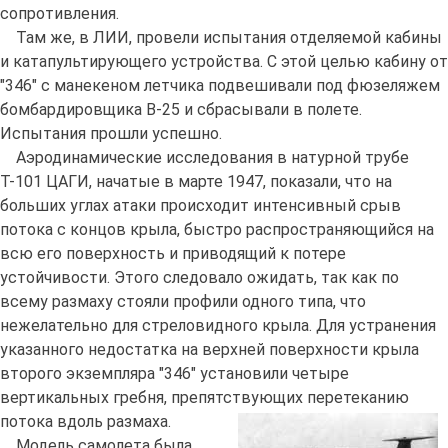
сопротивления.
Там же, в ЛИИ, провели испытания отделяемой кабины
и катапультирующего устройства. С этой целью кабину от
"346" с манекеном летчика подвешивали под фюзеляжем
бомбардировщика B-25 и сбрасывали в полете.
Испытания прошли успешно.
Аэродинамические исследования в натурной трубе
Т-101 ЦАГИ, начатые в марте 1947, показали, что на
больших углах атаки происходит интенсивный срыв
потока с концов крыла, быстро распространяющийся на
всю его поверхность и приводящий к потере
устойчивости. Этого следовало ожидать, так как по
всему размаху стояли профили одного типа, что
нежелательно для стреловидного крыла. Для устранения
указанного недостатка на верхней поверхности крыла
второго экземпляра "346" установили четыре
вертикальных гребня, препятствующих перетеканию
потока вдоль размаха.
Модель самолета была