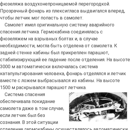
фюзеляжа воздухонепроницаемой перегородкой.
Прозрачный фонарь из плексигласа выдвигался вперед,
чтобы летчик мог попасть в самолет.
Самолет имел оригинальную систему аварийного
спасения летчика. Гермокабина соединялась с
фюзеляжем на взрывных болтах и, в случае
необходимости, могла быть отделена от самолета. К
задней стенке кабины был прикреплен парашют,
стабилизирующий ее падение после отделения. На высоте
3000 м автоматически включалась система
катапультирования человека, фонарь отделялся и летчик
вместе с ложем выбрасывался из кабины. На высоте
1500 м раскрывался парашют летчика.
Система спасения
обеспечивала покидание
самолета даже в том случае,
если летчик был без
сознания. В этой ситуации
отделение гермокабины осуществлялось автоматически