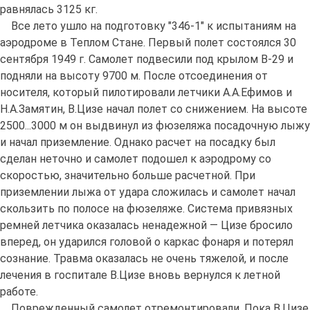
равнялась 3125 кг.
Все лето ушло на подготовку "346-1" к испытаниям на
аэродроме в Теплом Стане. Первый полет состоялся 30
сентября 1949 г. Самолет подвесили под крылом В-29 и
подняли на высоту 9700 м. После отсоединения от
носителя, который пилотировали летчики А.А.Ефимов и
Н.А.Замятин, В.Цизе начал полет со снижением. На высоте
2500...3000 м он выдвинул из фюзеляжа посадочную лыжу
и начал приземление. Однако расчет на посадку был
сделан неточно и самолет подошел к аэродрому со
скоростью, значительно больше расчетной. При
приземлении лыжа от удара сложилась и самолет начал
скользить по полосе на фюзеляже. Система привязных
ремней летчика оказалась ненадежной — Цизе бросило
вперед, он ударился головой о каркас фонаря и потерял
сознание. Травма оказалась не очень тяжелой, и после
лечения в госпитале В.Цизе вновь вернулся к летной
работе.
Поврежденный самолет отремонтировали. Пока В.Цизе