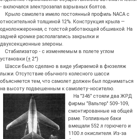
- включался электрозапал взрывных болтов.
Крыло самолета имело постоянный профиль NACA с
относительной толщиной 12%. Конструкция крыла —
однолонжеронная, с толстой работающей обшивкой. На
задней кромке располагались закрылки и
двухсекционные элероны.
Стабилизатор - с изменяемым в полете углом
установки (
+
2°)
Шасси было сделано в виде убираемой в фюзеляж
лыжи. Отсутствие обычного колесного шасси
объясняется тем, что самолет должен был подниматься
на высоту подвешенным к самолету-носителю.
На "346" стояли два ЖРД
фирмы "Вальтер" 509-109,
смонтированные на общей
раме. Топливные баки
вмещали 552 л горючего и
1100 л окислителя. Из-за