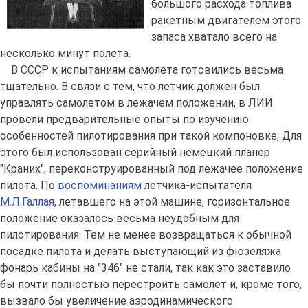
большого расхода топлива
ракетным двигателем этого
запаса хватало всего на
несколько минут полета.
В СССР к испытаниям самолета готовились весьма
тщательно. В связи с тем, что летчик должен был
управлять самолетом в лежачем положении, в ЛИИ
провели предварительные опыты по изучению
особенностей пилотирования при такой компоновке, Для
этого был использован серийный немецкий планер
"Краних", переконструированный под лежачее положение
пилота. По
воспоминаниям
летчика-испытателя
М.Л.Галлая
, летавшего на этой машине, горизонтальное
положение оказалось весьма неудобным для
пилотирования. Тем не менее возвращаться к обычной
посадке пилота и делать выступающий из фюзеляжа
фонарь кабины на "346" не стали, так как это заставило
бы почти полностью перестроить самолет и, кроме того,
вызвало бы увеличение аэродинамического