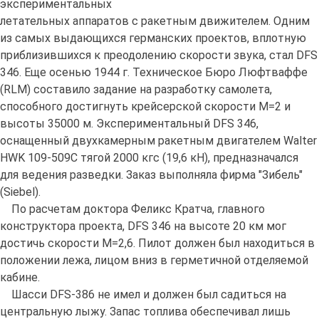
экспериментальных
летательных аппаратов с ракетным движителем. Одним
из самых выдающихся германских проектов, вплотную
приблизившихся к преодолению скорости звука, стал DFS
346. Еще осенью 1944 г. Техническое Бюро Люфтваффе
(RLM) составило задание на разработку самолета,
способного достигнуть крейсерской скорости М=2 и
высоты 35000 м. Экспериментальный DFS 346,
оснащенный двухкамерным ракетным двигателем Walter
HWK 109-509C тягой 2000 кгс (19,6 кН), предназначался
для ведения разведки. Заказ выполняла фирма "Зибель"
(Siebel).
По расчетам доктора Феликс Кратча, главного
конструктора проекта, DFS 346 на высоте 20 км мог
достичь скорости М=2,6. Пилот должен был находиться в
положении лежа, лицом вниз в герметичной отделяемой
кабине.
Шасси DFS-386 не имел и должен был садиться на
центральную лыжу. Запас топлива обеспечивал лишь