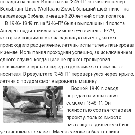
посадки на лыжу. Испытывал "346-П" летчик-инженер
Вольфганг Цизе (Wolfgang Ziese), бывший шеф-пилот на
авиазаводе Зибеля, имевший 20-летний стаж полетов.
В 1946-1949 гг. на "346-П" были выполнены 4 полета.
Аппарат подвешивали к самолету-носителю В-29,
который поднимал его на заданную высоту, затем
происходило расцепление, летчик-испытатель планировал
к земле. Испытания проходили успешно, за исключением
одного случая, когда Цизе не проконтролировал
положение элеронов перед отделением от самолета-
носителя. В результате "346-П" перевернулся через крыло,
летчик с трудом смог выровнять машину.
Весной 1949 г. завод
передал на испытания
самолет "346-1". Он
полностью соответствовал
проекту, только вместо
настоящего двигателя был
установлен его макет. Масса самолета без топлива