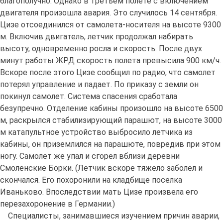
благополучно. Однако в третьем полете с включением
двигателя произошла авария. Это случилось 14 сентября.
Цизе отсоединился от самолета-носителя на высоте 9300
м. Включив двигатель, летчик продолжал набирать
высоту, одновременно росла и скорость. После двух
минут работы ЖРД скорость полета превысила 900 км/ч.
Вскоре после этого Цизе сообщил по радио, что самолет
потерял управление и падает. По приказу с земли он
покинул самолет. Система спасения сработала
безупречно. Отделение кабины произошло на высоте 6500
м, раскрылся стабилизирующий парашют, на высоте 3000
м катапультное устройство выбросило летчика из
кабины, он приземлился на парашюте, повредив при этом
ногу. Самолет же упал и сгорел вблизи деревни
Смоленские Борки. (Летчик вскоре тяжело заболел и
скончался. Его похоронили на кладбище поселка
Иваньково. Впоследствии мать Цизе произвела его
перезахоронение в Германии.)
Специалисты, занимавшиеся изучением причин аварии,