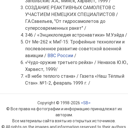
Запольскис А.А., Минск, Харвест, 1999 /
СОЗДАНИЕ РЕАКТИВНЫХ САМОЛЕТОВ С
УЧАСТИЕМ НЕМЕЦКИХ СПЕЦИАЛИСТОВ /
Г.А.Савельев, "От гидросамолетов до
суперсовременных ракет" /
346 / «Энциклопедия астронавтики» М.Уэйда /
От Ме-262 к МиГ-15: Трофейные технологии и
послевоенное развитие советской военной
авиации /
ВВС России
/
«Чудо-оружие третьего рейха» / Ненахов Ю.Ю.,
Харвест, 1999/
«В небе теплого стана» / Газета «Наш Тёплый
Стан». №1-2, февраль 1999 г. /
Copyright © 1998-2026
=SB=
© Все права на фотографии и информацию принадлежат их
авторам.
Все материалы сайта взяты из открытых источников.
© All rights on the images and information reserved to their authors.