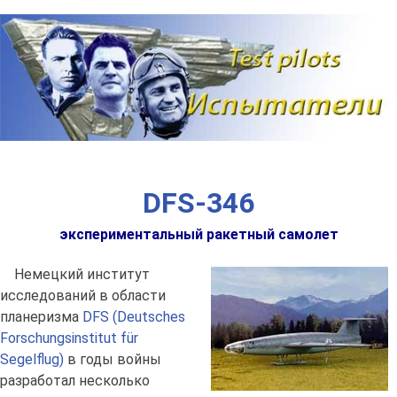
Наверх
DFS-346
экспериментальный ракетный самолет
Немецкий институт
исследований в области
планеризма
DFS (Deutsches
Forschungsinstitut für
Segelflug)
в годы войны
разработал несколько