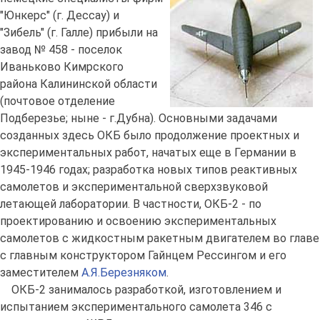
"Юнкерс" (г. Дессау) и
"Зибель" (г. Галле) прибыли на
завод № 458 - поселок
Иваньково Кимрского
района Калининской области
(почтовое отделение
Подберезье; ныне - г.Дубна). Основными задачами
созданных здесь ОКБ было продолжение проектных и
экспериментальных работ, начатых еще в Германии в
1945-1946 годах; разработка новых типов реактивных
самолетов и экспериментальной сверхзвуковой
летающей лаборатории. В частности, ОКБ-2 - по
проектированию и освоению экспериментальных
самолетов с жидкостным ракетным двигателем во главе
с главным конструктором Гайнцем Рессингом и его
заместителем
А.Я.Березняком
.
ОКБ-2 занималось разработкой, изготовлением и
испытанием экспериментального самолета 346 с