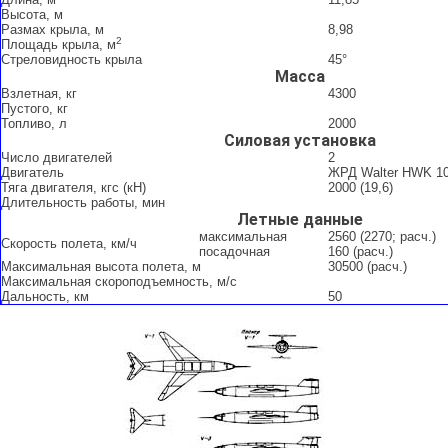
Высота, м
Размах крыла, м
8,98
2
Площадь крыла, м
Стреловидность крыла
45°
Масса
Взлетная, кг
4300
Пустого, кг
Топливо, л
2000
Силовая установка
Число двигателей
2
Двигатель
ЖРД Walter HWK 1
Тяга двигателя, кгс (кН)
2000 (19,6)
Длительность работы, мин
Летные данные
максимальная
2560 (2270; расч.)
Скорость полета, км/ч
посадочная
160 (расч.)
Максимальная высота полета, м
30500 (расч.)
Максимальная скороподъемность, м/с
Дальность, км
50