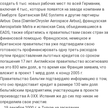
создать 6 тыс. новых рабочих мест по всей Германии,
включая 4 тыс., которые появятся на заводе компании в
Гамбурге. Британская BAE Systems и другие партнеры
Airbus: Dasa (DaimlerChrysler Aerospace Airbus), французская
Aerospatiale Matra и испанская Casa, объединившиеся в
EADS, также обратились к правительствам своих стран за
финансовой помощью. Французское, немецкое и
британское правительства уже подтвердили свою
готовность профинансировать одну треть расходов
путем предоставления льготных кредитов со сроком
погашения 17 лет. Английское правительство ассигновало
на это 830 млн долл., в то время как Франция заявила, что
вложит в проект 1 млрд долл. к концу 2005 г.
Правительство Бельгии подтвердило информацию о том,
что оно предоставит кредит в размере 130 млн долл.
бельгийским предприятиям, участвующим в проекте
производства A-3XX. Испания же до сих пор никак не
определила свое участие.
19 декабря 2000 г. в Тулузе на заседании