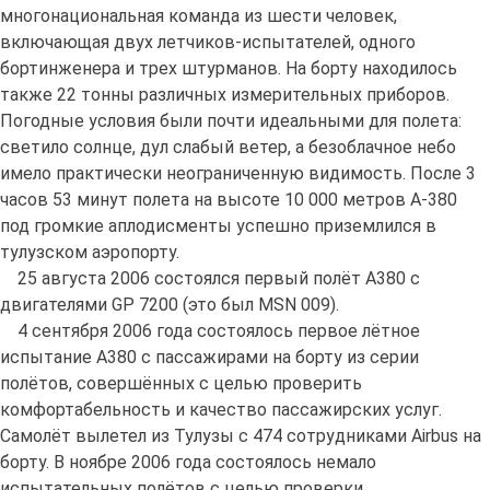
многонациональная команда из шести человек,
включающая двух летчиков-испытателей, одного
бортинженера и трех штурманов. На борту находилось
также 22 тонны различных измерительных приборов.
Погодные условия были почти идеальными для полета:
светило солнце, дул слабый ветер, а безоблачное небо
имело практически неограниченную видимость. После 3
часов 53 минут полета на высоте 10 000 метров А-380
под громкие аплодисменты успешно приземлился в
тулузском аэропорту.
25 августа 2006 состоялся первый полёт A380 с
двигателями GP 7200 (это был MSN 009).
4 сентября 2006 года состоялось первое лётное
испытание A380 с пассажирами на борту из серии
полётов, совершённых с целью проверить
комфортабельность и качество пассажирских услуг.
Самолёт вылетел из Тулузы с 474 сотрудниками Airbus на
борту. В ноябре 2006 года состоялось немало
испытательных полётов с целью проверки