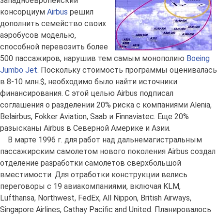
западноевропейский
консорциум
Airbus
решил
дополнить семейство своих
аэробусов моделью,
способной перевозить более
500 пассажиров, нарушив тем самым монополию
Boeing
Jumbo Jet
. Поскольку стоимость программы оценивалась
в 8-10 млн.$, необходимо было найти источники
финансирования. С этой целью Airbus подписал
соглашения о разделении 20% риска с компаниями Alenia,
Belairbus, Fokker Aviation, Saab и Finnaviatec. Еще 20%
разысканы Airbus в Северной Америке и Азии.
В марте 1996 г. для работ над дальнемагистральным
пассажирским самолетом нового поколения Airbus создал
отделение разработки самолетов сверхбольшой
вместимости. Для отработки конструкции велись
переговоры с 19 авиакомпаниями, включая KLM,
Lufthansa, Northwest, FedEx, All Nippon, British Airways,
Singapore Airlines, Cathay Pacific and United. Планировалось