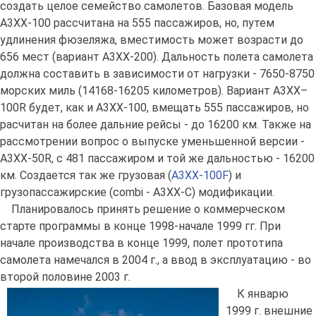
создать целое семейство самолетов. Базовая модель
А3ХХ-100 рассчитана на 555 пассажиров, но, путем
удлинения фюзеляжа, вместимость может возрасти до
656 мест (вариант А3ХХ-200). Дальность полета самолета
должна составить в зависимости от нагрузки - 7650-8750
морских миль (14168-16205 километров). Вариант A3XX–
100R будет, как и A3XX-100, вмещать 555 пассажиров, но
расчитан на более дальние рейсы - до 16200 км. Также на
рассмотрении вопрос о выпуске уменьшенной версии -
A3XX-50R, с 481 пассажиром и той же дальностью - 16200
км. Создается так же грузовая (
A3XX-100F
) и
грузопассажирские (combi - A3XX-C) модификации.
Планировалось принять решение о коммерческом
старте программы в конце 1998-начале 1999 гг. При
начале производства в конце 1999, полет прототипа
самолета намечался в 2004 г., а ввод в эксплуатацию - во
второй половине 2003 г.
К январю
1999 г. внешние