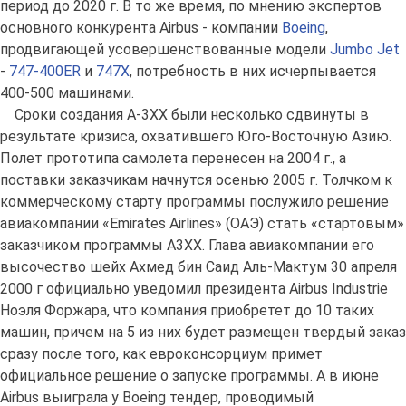
период до 2020 г. В то же время, по мнению экспертов
основного конкурента Airbus - компании
Boeing
,
продвигающей усовершенствованные модели
Jumbo Jet
-
747-400ER
и
747X
, потребность в них исчерпывается
400-500 машинами.
Сроки создания A-3XX были несколько сдвинуты в
результате кризиса, охватившего Юго-Восточную Азию.
Полет прототипа самолета перенесен на 2004 г., а
поставки заказчикам начнутся осенью 2005 г. Толчком к
коммерческому старту программы послужило решение
авиакомпании «Emirates Airlines» (ОАЭ) стать «стартовым»
заказчиком программы А3ХХ. Глава авиакомпании его
высочество шейх Ахмед бин Саид Аль-Мактум 30 апреля
2000 г официально уведомил президента Airbus Industrie
Ноэля Форжара, что компания приобретет до 10 таких
машин, причем на 5 из них будет размещен твердый заказ
сразу после того, как евроконсорциум примет
официальное решение о запуске программы. А в июне
Airbus выиграла у Boeing тендер, проводимый