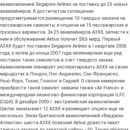
авиакомпанией Singapore Airlines на поставку до 25 новых
авиалайнеров. В достигнутом соглашении
предусматривается размещение 10 твердых заказов на
пассажирские самолеты и опциона на 15 пассажирских и
грузовых вариантов. За 25 авиалайнеров A3XX, запчасти к
ним и обслуживание Airbus получит $8,6 млрд. Первый
А3ХХ будет поставлен Singapore Airlines в I квартале 2006
года, а затем до конца 2007 года запланирован еще ряд
поставок таких самолетов в счет твердого заказа.
Авиакомпания планирует эксплуатировать А3ХХ на своих
маршрутах в Лондон, Лос-Анджелес, Сан-Франциско,
Нью-Йорк, Токио, Гонконг и Сидней. О своем намерении
приобрести такой самолет заявили также «Air France» и
международная лизингово-финансовая корпорация ILFC
(США). В декабре 2000 г. австралийская авиакомпания
Qantas заказывает 12 A3XX и размещает опцион еще на
несколько. Заказ британской авиакомпанией «Верджин
Атлантик» шести А3ХХ позволил Airbus довести пакет
твердых заказов до заветной цифры - 50. Таким образом,