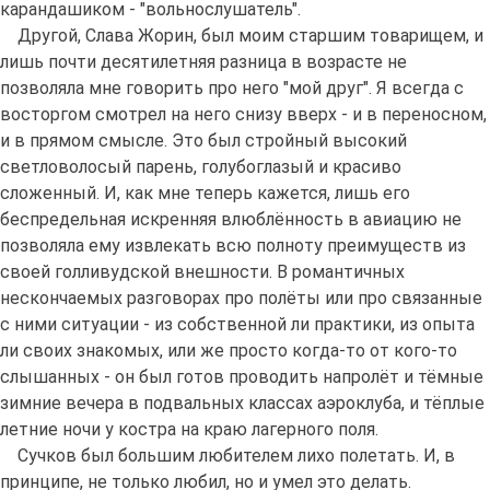
карандашиком - "вольнослушатель".
Другой, Слава Жорин, был моим старшим товарищем, и
лишь почти десятилетняя разница в возрасте не
позволяла мне говорить про него "мой друг". Я всегда с
восторгом смотрел на него снизу вверх - и в переносном,
и в прямом смысле. Это был стройный высокий
светловолосый парень, голубоглазый и красиво
сложенный. И, как мне теперь кажется, лишь его
беспредельная искренняя влюблённость в авиацию не
позволяла ему извлекать всю полноту преимуществ из
своей голливудской внешности. В романтичных
нескончаемых разговорах про полёты или про связанные
с ними ситуации - из собственной ли практики, из опыта
ли своих знакомых, или же просто когда-то от кого-то
слышанных - он был готов проводить напролёт и тёмные
зимние вечера в подвальных классах аэроклуба, и тёплые
летние ночи у костра на краю лагерного поля.
Сучков был большим любителем лихо полетать. И, в
принципе, не только любил, но и умел это делать.