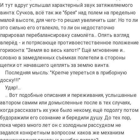
И тут вдруг услышал характерный звук затяжеляемого
винта: Сучков, всё так же "брея" над полем на предельно
малой высоте, для чего-то решил увеличить шаг. Но то ли
это сильно его отвлекло, то ли он недостаточно
парировал перебалансировку самолёта... Опять взгляд
вперёд - и потрясающе противоестественное положение
горизонта: "Земля во весь капот!" Ещё мгновение и...
словно в замедленных съёмках полетели в стороны
щепки от начавшего цеплять за землю винта.
Последняя мысль: "Крепче упереться в приборную
доску!!!"
Удар!...
... Вот подобные описания и переживания, услышанные
автором самим или домысленные после в тех случаях,
когда рассказать их уже было некому, ещё подолгу потом
будоражили его сознание и бередили душу. До тех пор,
пока через много лет он с холодным рассудком не
задался конкретным вопросом: каков же механизм