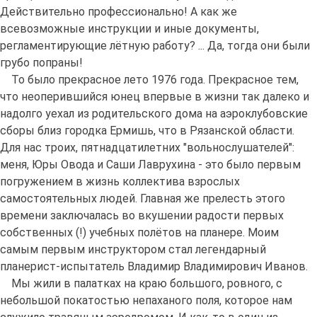
Действительно профессионально! А как же
всевозможные инструкции и иные документы,
регламентирующие лётную работу? ... Да, тогда они были
грубо попраны!
То было прекрасное лето 1976 года. Прекрасное тем,
что неоперившийся юнец впервые в жизни так далеко и
надолго уехал из родительского дома на аэроклубовские
сборы близ городка Ермишь, что в Рязанской области.
Для нас троих, пятнадцатилетних "вольнослушателей":
меня, Юры Овода и Саши Лаврухина - это было первым
погружением в жизнь коллектива взрослых
самостоятельных людей. Главная же прелесть этого
времени заключалась во вкушении радости первых
собственных (!) учебных полётов на планере. Моим
самым первым инструктором стал легендарный
планерист-испытатель Владимир Владимирович Иванов.
Мы жили в палатках на краю большого, ровного, с
небольшой покатостью непаханого поля, которое нам