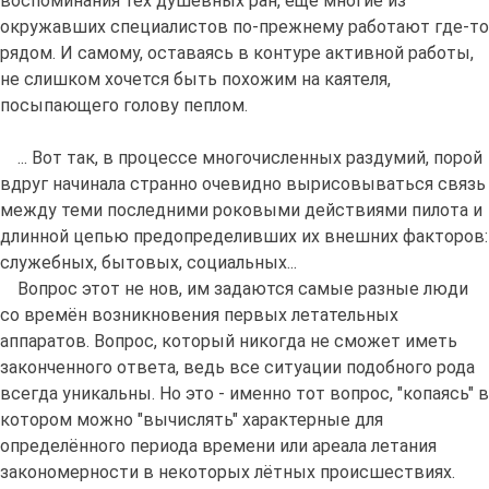
воспоминания тех душевных ран, ещё многие из
окружавших специалистов по-прежнему работают где-то
рядом. И самому, оставаясь в контуре активной работы,
не слишком хочется быть похожим на каятеля,
посыпающего голову пеплом.
... Вот так, в процессе многочисленных раздумий, порой
вдруг начинала странно очевидно вырисовываться связь
между теми последними роковыми действиями пилота и
длинной цепью предопределивших их внешних факторов:
служебных, бытовых, социальных...
Вопрос этот не нов, им задаются самые разные люди
со времён возникновения первых летательных
аппаратов. Вопрос, который никогда не сможет иметь
законченного ответа, ведь все ситуации подобного рода
всегда уникальны. Но это - именно тот вопрос, "копаясь" в
котором можно "вычислять" характерные для
определённого периода времени или ареала летания
закономерности в некоторых лётных происшествиях.