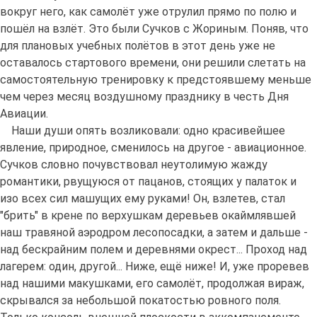
вокруг него, как самолёт уже отрулил прямо по полю и
пошёл на взлёт. Это были Сучков с Жориным. Поняв, что
для плановых учебных полётов в этот день уже не
оставалось стартового времени, они решили слетать на
самостоятельную тренировку к предстоявшему меньше
чем через месяц воздушному празднику в честь Дня
Авиации.
Наши души опять возликовали: одно красивейшее
явление, природное, сменилось на другое - авиационное.
Сучков словно почувствовал неутолимую жажду
романтики, рвущуюся от пацанов, стоящих у палаток и
изо всех сил машущих ему руками! Он, взлетев, стал
"брить" в крене по верхушкам деревьев окаймлявшей
наш травяной аэродром лесопосадки, а затем и дальше -
над бескрайним полем и деревнями окрест... Проход над
лагерем: один, другой... Ниже, ещё ниже! И, уже проревев
над нашими макушками, его самолёт, продолжая вираж,
скрывался за небольшой покатостью ровного поля.