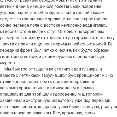
служило травяным аэродромом. И как-то в один из
лётных дней в конце июля полёты были прерваны
угрюмо надвигавшейся фронтальной грозой. Глазам
предстало грандиозное зрелище: на наше просторное
сочно-зелёное поле с востока неуклонно надвигалась
отвесная стена лиловых туч. Она была невероятных
размеров: в ширину от горизонта до горизонта, в высоту
- почти от земли и до неизмеримых небесных высей. Её
передний фронт был чётко очерчен, как будто обрезан
гигантским ножом, а за ним бурлило словно кипящее
марево.
Мы быстро оттащили на стоянку свои планера, и
вместе с лётчиками заруливших "буксировщиков" ЯК-12
стали крепко швартовать свои легкокрылые и
легкомоторные птицы к ввинченным в землю
специально для этой цели здоровенным штопорам.
Заканчивали экстренную швартовку уже под первыми
потоками ливня, и, когда все узлы были затянуты, рванули
врассыпную по палаткам. Все, кроме нас, троих