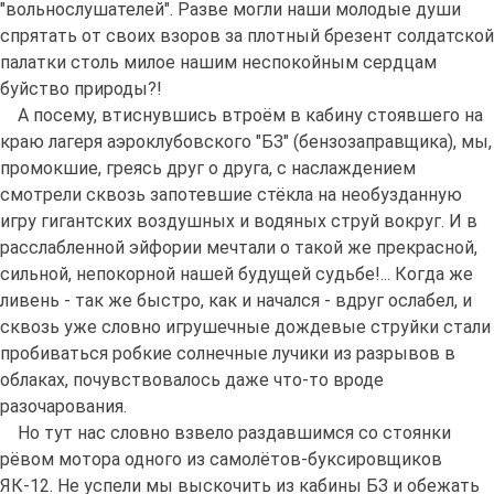
"вольнослушателей". Разве могли наши молодые души
спрятать от своих взоров за плотный брезент солдатской
палатки столь милое нашим неспокойным сердцам
буйство природы?!
А посему, втиснувшись втроём в кабину стоявшего на
краю лагеря аэроклубовского "БЗ" (бензозаправщика), мы,
промокшие, греясь друг о друга, с наслаждением
смотрели сквозь запотевшие стёкла на необузданную
игру гигантских воздушных и водяных струй вокруг. И в
расслабленной эйфории мечтали о такой же прекрасной,
сильной, непокорной нашей будущей судьбе!... Когда же
ливень - так же быстро, как и начался - вдруг ослабел, и
сквозь уже словно игрушечные дождевые струйки стали
пробиваться робкие солнечные лучики из разрывов в
облаках, почувствовалось даже что-то вроде
разочарования.
Но тут нас словно взвело раздавшимся со стоянки
рёвом мотора одного из самолётов-буксировщиков
ЯК-12. Не успели мы выскочить из кабины БЗ и обежать