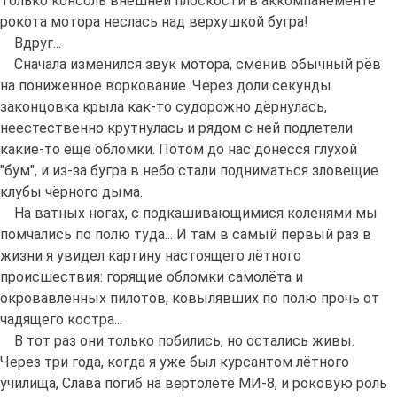
Только консоль внешней плоскости в аккомпанементе
рокота мотора неслась над верхушкой бугра!
Вдруг...
Сначала изменился звук мотора, сменив обычный рёв
на пониженное воркование. Через доли секунды
законцовка крыла как-то судорожно дёрнулась,
неестественно крутнулась и рядом с ней подлетели
какие-то ещё обломки. Потом до нас донёсся глухой
"бум", и из-за бугра в небо стали подниматься зловещие
клубы чёрного дыма.
На ватных ногах, с подкашивающимися коленями мы
помчались по полю туда... И там в самый первый раз в
жизни я увидел картину настоящего лётного
происшествия: горящие обломки самолёта и
окровавленных пилотов, ковылявших по полю прочь от
чадящего костра...
В тот раз они только побились, но остались живы.
Через три года, когда я уже был курсантом лётного
училища, Слава погиб на вертолёте МИ-8, и роковую роль