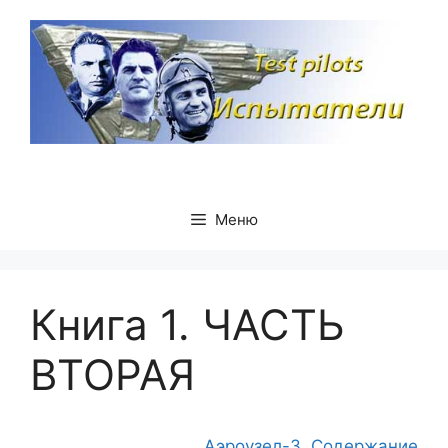
Перейти
к
содержимому
Меню
Книга 1. ЧАСТЬ
ВТОРАЯ
Аэроузел-3. Содержание