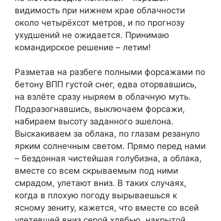
видимость при нижнем крае облачности
около четырёхсот метров, и по прогнозу
ухудшений не ожидается. Принимаю
командирское решение – летим!
Разметав на разбеге полными форсажами по
бетону ВПП густой снег, едва оторвавшись,
на взлёте сразу ныряем в облачную муть.
Подразогнавшись, выключаем форсажи,
набираем высоту заданного эшелона.
Выскакиваем за облака, по глазам резануло
ярким солнечным светом. Прямо перед нами
– бездонная чистейшая голубизна, а облака,
вместе со всем скрываемым под ними
смрадом, улетают вниз. В таких случаях,
когда в плохую погоду вырываешься к
ясному зениту, кажется, что вместе со всей
улетевшей вниз серой хлябью, накрытой