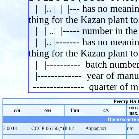
| | |.. | | |--- has no mea
thing for the Kazan plant to
| | | ..| |----- number in th
| | |.. |------- has no mea
thing for the Kazan plant to
| | |---------- batch numbe
| |------------- year of ma
|--------------- quarter of 
Реестр Ил
п/п /
с/н
б/н
Тип
c/s
нах.
Производство
3 00 01
СССР-06156(*)
Il-62
Аэрофлот
п/п