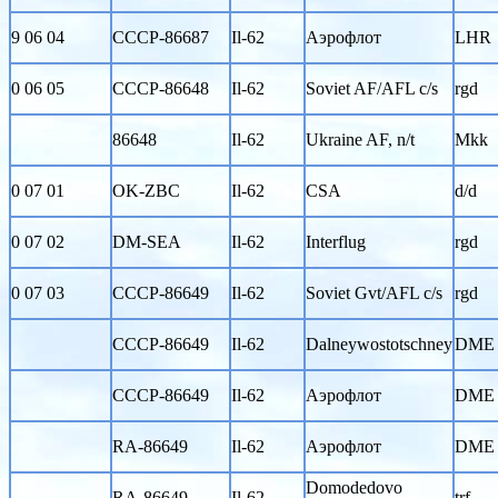
9 06 04
CCCP-86687
Il-62
Аэрофлот
LHR
0 06 05
CCCP-86648
Il-62
Soviet AF/AFL c/s
rgd
86648
Il-62
Ukraine AF, n/t
Mkk
0 07 01
OK-ZBC
Il-62
CSA
d/d
0 07 02
DM-SEA
Il-62
Interflug
rgd
0 07 03
CCCP-86649
Il-62
Soviet Gvt/AFL c/s
rgd
CCCP-86649
Il-62
Dalneywostotschney
DME
CCCP-86649
Il-62
Аэрофлот
DME
RA-86649
Il-62
Аэрофлот
DME
Domodedovo
RA-86649
Il-62
trf