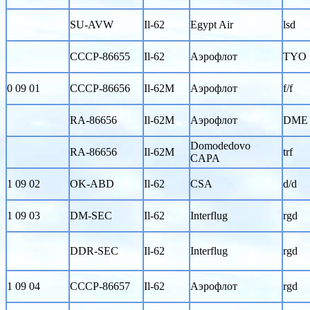
SU-AVW
Il-62
Egypt Air
lsd
CCCP-86655
Il-62
Аэрофлот
TYO
0 09 01
CCCP-86656
Il-62M
Аэрофлот
f/f
RA-86656
Il-62M
Аэрофлот
DME
Domodedovo
RA-86656
Il-62M
trf
CAPA
1 09 02
OK-ABD
Il-62
CSA
d/d
1 09 03
DM-SEC
Il-62
Interflug
rgd
DDR-SEC
Il-62
Interflug
rgd
1 09 04
CCCP-86657
Il-62
Аэрофлот
rgd