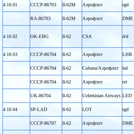
4 16 01
CCCP-86703
Il-62M
Аэрофлот
rgd
RA-86703
Il-62M
Аэрофлот
DME
4 16 02
OK-EBG
Il-62
CSA
d/d
4 16 03
CCCP-86704
Il-62
Аэрофлот
LHR
CCCP-86704
Il-62
Cubana/Аэрофлот
lsd
CCCP-86704
Il-62
Аэрофлот
ret
UK-86704
Il-62
Uzbekistan Airways
LED
4 16 04
SP-LAD
Il-62
LOT
rgd
CCCP-86707
Il-62
Аэрофлот
DME