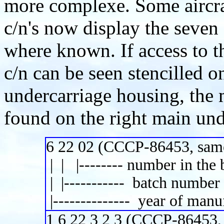
more complexe. Some aircraf
c/n's now display the seven 
where known. If access to th
c/n can be seen stencilled o
undercarriage housing, the m
found on the right main und
6 22 02 (CCCP-86453, same a
| | |-------- number in the 
| |----------- batch number
|-------------- year of man
1 6 22 3 2 3 (CCCP-86453, 