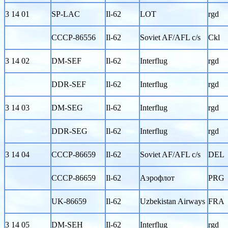
3 14 01
SP-LAC
Il-62
LOT
rgd
CCCP-86556
Il-62
Soviet AF/AFL c/s
Ckl
3 14 02
DM-SEF
Il-62
Interflug
rgd
DDR-SEF
Il-62
Interflug
rgd
3 14 03
DM-SEG
Il-62
Interflug
rgd
DDR-SEG
Il-62
Interflug
rgd
3 14 04
CCCP-86659
Il-62
Soviet AF/AFL c/s
DEL
CCCP-86659
Il-62
Аэрофлот
PRG
UK-86659
Il-62
Uzbekistan Airways
FRA
3 14 05
DM-SEH
Il-62
Interflug
rgd