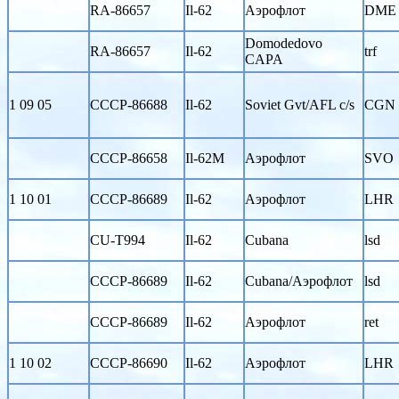
RA-86657
Il-62
Аэрофлот
DME
Domodedovo
RA-86657
Il-62
trf
CAPA
1 09 05
CCCP-86688
Il-62
Soviet Gvt/AFL c/s
CGN
CCCP-86658
Il-62M
Аэрофлот
SVO
1 10 01
CCCP-86689
Il-62
Аэрофлот
LHR
CU-T994
Il-62
Cubana
lsd
CCCP-86689
Il-62
Cubana/Аэрофлот
lsd
CCCP-86689
Il-62
Аэрофлот
ret
1 10 02
CCCP-86690
Il-62
Аэрофлот
LHR