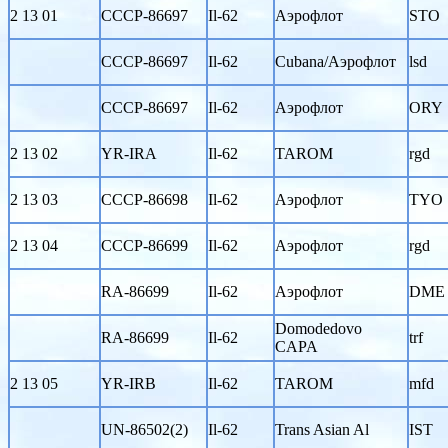
2 13 01
CCCP-86697
Il-62
Аэрофлот
STO
CCCP-86697
Il-62
Cubana/Аэрофлот
lsd
CCCP-86697
Il-62
Аэрофлот
ORY
2 13 02
YR-IRA
Il-62
TAROM
rgd
2 13 03
CCCP-86698
Il-62
Аэрофлот
TYO
2 13 04
CCCP-86699
Il-62
Аэрофлот
rgd
RA-86699
Il-62
Аэрофлот
DME
Domodedovo
RA-86699
Il-62
trf
CAPA
2 13 05
YR-IRB
Il-62
TAROM
mfd
UN-86502(2)
Il-62
Trans Asian Al
IST