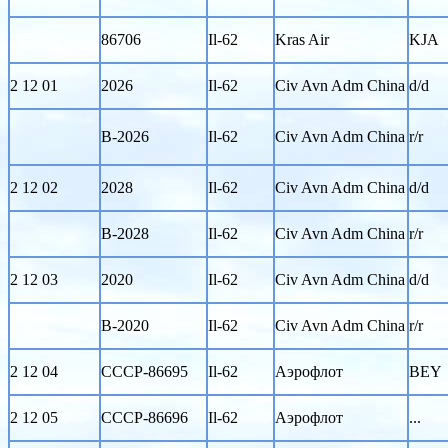
86706
Il-62
Kras Air
KJA
2 12 01
2026
Il-62
Civ Avn Adm China
d/d
B-2026
Il-62
Civ Avn Adm China
r/r
2 12 02
2028
Il-62
Civ Avn Adm China
d/d
B-2028
Il-62
Civ Avn Adm China
r/r
2 12 03
2020
Il-62
Civ Avn Adm China
d/d
B-2020
Il-62
Civ Avn Adm China
r/r
2 12 04
CCCP-86695
Il-62
Аэрофлот
BEY
2 12 05
CCCP-86696
Il-62
Аэрофлот
...