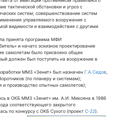
ответа от имитации противником правильного
ие тактической обстановки и угроз с
ических систем; совершенствование систем
рименения управляемого вооружения с
мой видимости и взаимодействия с другими
была принята программа МФИ
итель» и начато эскизное проектирование
ме самолетам было присвоено общее
орый должен был поступить на вооружение в
азработки ММЗ «Зенит» был назначен
Г.А.Седов
,
оротников (по планеру и системам);
я и производство опытных самолетов);
сь в ОКБ ММЗ «Зенит» им. А.И. Микояна в 1986
ыхода соответствующего закрытого
ась по конкурсу с ОКБ Сухого (проект
С-22
).