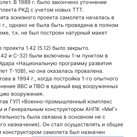
олет. В 1989 г. было закончено уточнение
плекта РКД с учетом новых ТТТ.
ита эскизного проекта самолета началась в
1 г., однако не была быть проведена в полном
еме, т.к. не был построен натурный макет
 проекта 1.42 (5.12) было закрыто.
.42 и С-32) были включены 1-м пунктом в
айдара «Национальную программу развития
ет Т-10В), но она оказалась провалена.
ва в 1994 г., когда постройка 1-го опытного
инение ВВС и ПВО в единый вид вооруженных
цию вооружения.
остав ГУП «Военно-промышленный комплекс
ом и Генеральным конструктором АНПК «МиГ»
тельность была связана в основном не с
го назначения). Он стал осуществлять и общее
ым конструктором самолета был назначен