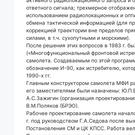
активного радиолокационного запроса и 
ответного сигнала; трехмерное отображен
использованием радиолокационных и опт
обмена тактической информацией (для п
коррекцией траектории вне пределов пря
силами, в т.ч. сухопутными и морскими).
После решения этих вопросов в 1983 г. 
(«Многофункциональный фронтовой истреб
самолета. Создаваемым по этой програм
обозначение И-90, как истребителю, кот
1990-х гг.
Главным конструктором самолета МФИ р
его заместителями были назначены: Ю.П.В
А.С.Зажигин (организация проектировани
В.М.Поляков (БРЭО).
Рабочее проектирование самолета начало
г. под руководством Г.А.Седова после в
Постановления СМ и ЦК КПСС. Работа вел