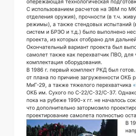
опережающая технологическая подготовка
С использованием расчетов на ЭВМ по МКЭ
отделения оружия), прочности (в т.ч. жив
режимы), а также стендовых испытаний (в
систем и БРЭО и т.д.) было выполнено не
проекта, из которых отобрано для дальне
Окончательный вариант проекта был выпо
самолет также как перехватчик ПВО, для
комплектация оборудования.
В 1986 г. первый комплект РКД был готов
от плана по причине загруженности ОКБ 
МиГ-29, а также тяжелого перехватчика
«
ОКБ им. Сухого по С-22/С-32/С-37. Однак
пока на рубеже 1990-х гг. не началось 
что дополнительно затормозило проектиро
проектирование самолета полностью оста
В 1
нап