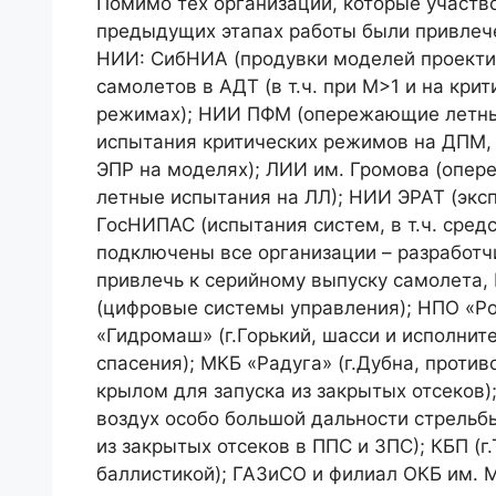
Помимо тех организаций, которые участв
предыдущих этапах работы были привле
НИИ: СибНИА (продувки моделей проект
самолетов в АДТ (в т.ч. при M>1 и на кри
режимах); НИИ ПФМ (опережающие летн
испытания критических режимов на ДПМ,
ЭПР на моделях); ЛИИ им. Громова (опе
летные испытания на ЛЛ); НИИ ЭРАТ (экс
ГосНИПАС (испытания систем, в т.ч. сред
подключены все организации – разработч
привлечь к серийному выпуску самолета,
(цифровые системы управления); НПО «Ро
«Гидромаш» (г.Горький, шасси и исполни
спасения); МКБ «Радуга» (г.Дубна, прот
крылом для запуска из закрытых отсеков)
воздух особо большой дальности стрельб
из закрытых отсеков в ППС и ЗПС); КБП (г
баллистикой); ГАЗиСО и филиал ОКБ им. М