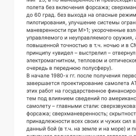
полета без включения форсажа; сверхман
до 60 град. без выхода на опасные режи
пилотирования, улучшение системы огран
маневренности при M>1; укороченные взл
управляемого и неуправляемого оружия, 
повышенной точностью в т.ч. ночью и в 
принципу «увидел – выстрелил – отверну
электромагнитном, тепловом и оптическо
очередь в переднюю полусферу).
В начале 1980-х гг. после получения пер
завершается проектирование самолета A
этих работ на государственное финансиро
тем под влиянием сведений по американ
самолету – главными стали: сверхзвукова
форсажа; сверхманевренность; скрытност
принадлежности всех своих и чужих сил в
данный бой (в т.ч. на земле и на море) 