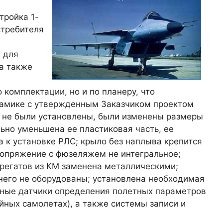
тройка 1-
стребителя
 для
 а также
комплектации, но и по планеру, что
намике с утвержденным Заказчиком проектом
мы не были установлены, были изменены размеры
льно уменьшена ее пластиковая часть, ее
 к установке РЛС; крыло без наплыва крепится
сопряжение с фюзеляжем не интегральное;
грегатов из КМ заменена металлическими;
 него не оборудованы; установлена необходимая
ные датчики определения полетных параметров
йных самолетах), а также системы записи и