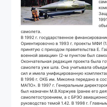
сам
ком
Защ
199
объ
самолета.
В 1992 г. государственное финансирование
Ориентировочно в 1993 г. проекты МФИ (1
принятую с приходом правительства Е. Г
военной авиации» (2-м пунктом был самол
Окончательная редакция проекта была гото
самолета уже шла. Она учитывала объед
сил и имела унифицированную комплекта
В 1996 г. ОКБ им. Микояна передано в с
МАПО». В 1997 г. Генеральным директор
был назначен М.В.Коржуев (ранее его дея
самолетостроением, а с БРЭО авиационно
руководство темой 1.42. В 1998 г. Главн