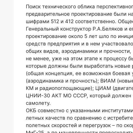
Поиск технического облика перспективног
предварительное проектирование были на
шифрами 512 и 412 соответственно. Общ
Генеральный конструктор Р.А.Беляков и е
проектирование около 5 лет шло по иниц
средств предприятия и в нем участвовал
общих видов, аэродинамики и прочности, 
не менее, уже на этом этапе к процессу
которые должны были выработать новые 
(общая концепция, ее возможная боевая 
(аэродинамика и прочность); ВИАМ (новы
КМ и радиопоглощающие); ЦИАМ (двигател
ЦНИИ-30 АКТ МО СССР, который должен 
самолету.
ОКБ совместно с указанными институтам
летных качеств по сравнению с истребит
полетных скоростей и перегрузок – по ск
МиГ-25, а по маневренности превосходить