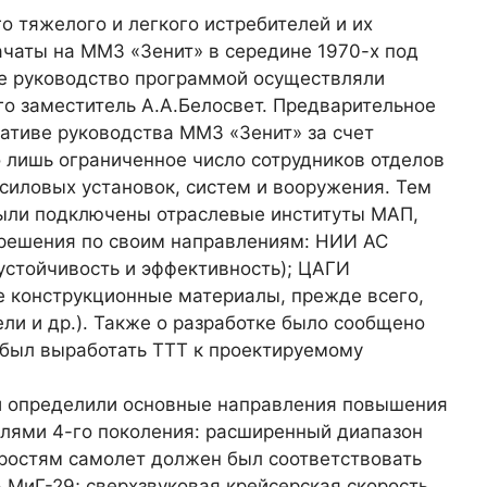
о тяжелого и легкого истребителей и их
чаты на ММЗ «Зенит» в середине 1970-х под
ее руководство программой осуществляли
го заместитель А.А.Белосвет. Предварительное
иативе руководства ММЗ «Зенит» за счет
о лишь ограниченное число сотрудников отделов
силовых установок, систем и вооружения. Тем
 были подключены отраслевые институты МАП,
решения по своим направлениям: НИИ АС
устойчивость и эффективность); ЦАГИ
е конструкционные материалы, прежде всего,
и и др.). Также о разработке было сообщено
был выработать ТТТ к проектируемому
и определили основные направления повышения
елями 4-го поколения: расширенный диапазон
оростям самолет должен был соответствовать
 МиГ-29; сверхзвуковая крейсерская скорость