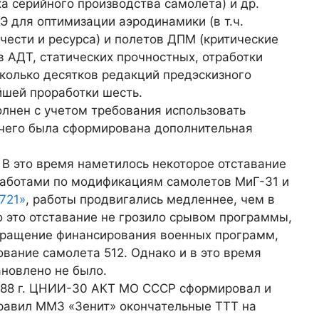
 серийного производства самолета) и др.
 для оптимизации аэродинамики (в т.ч.
учести и ресурса) и полетов ДПМ (критические
 АДТ, статических прочностных, отработки
сколько десятков редакций предэскизного
йшей проработки шесть.
лнен с учетом требования использовать
 чего была сформирована дополнительная
. В это время наметилось некоторое отставание
работами по модификациям самолетов МиГ-31 и
721»
, работы продвигались медленнее, чем в
о это отставание не грозило срывом программы,
сокращение финансирования военных программ,
вание самолета 512. Однако и в это время
новлено не было.
988 г. ЦНИИ-30 АКТ МО СССР сформировал и
равил ММЗ «Зенит» окончательные ТТТ на