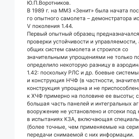
Ю.П.Воротников.
В 1989 г. на ММЗ «Зенит» была начата пос
го опытного самолета – демонстратора и
V поколения 1.44.
Первый опытный образец предназначался
проверки устойчивости и управляемости,
общих систем самолета и строился со
значительными упрощениями не только по 
определило некоторую разницу в аэроди
1.42: поскольку РЛС и др. боевые систе
и конструкция НЧФ (в частности, значите
конструкция упрощена и не приспособлена
к ХЧФ примерно на половине ее высоты; 
большая часть панелей и интегральных а
вооружение не установлено и отсеки под
в испытаниях КЗА, включающая специаль
(более точные, чем применяемые на сери
передачи снимаемой с них информации.