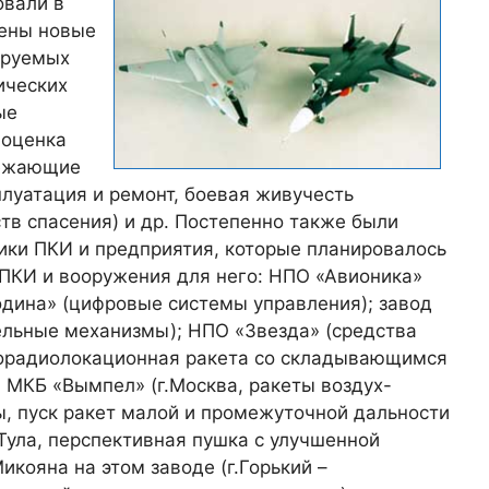
овали в
чены новые
ируемых
тических
ые
 оценка
режающие
плуатация и ремонт, боевая живучесть
ств спасения) и др. Постепенно также были
ики ПКИ и предприятия, которые планировалось
 ПКИ и вооружения для него: НПО «Авионика»
дина» (цифровые системы управления); завод
тельные механизмы); НПО «Звезда» (средства
иворадиолокационная ракета со складывающимся
; МКБ «Вымпел» (г.Москва, ракеты воздух-
ы, пуск ракет малой и промежуточной дальности
.Тула, перспективная пушка с улучшенной
икояна на этом заводе (г.Горький –