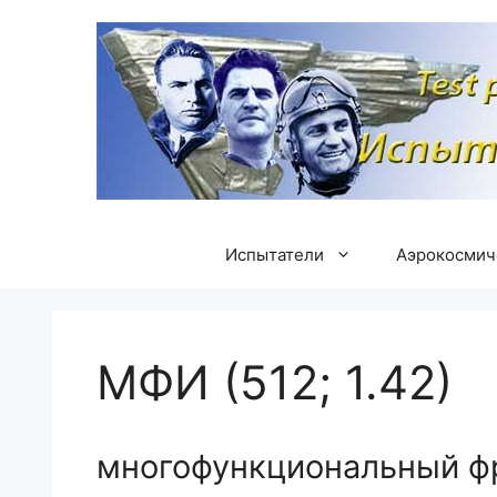
Перейти
к
содержимому
Испытатели
Аэрокосмич
МФИ (512; 1.42)
многофункциональный ф