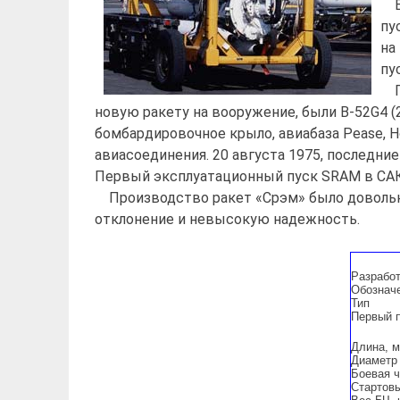
B-
пу
на
пу
Пе
новую ракету на вооружение, были B-52G4 (2
бомбардировочное крыло, авиабаза Pease, Н
авиасоединения. 20 августа 1975, последни
Первый эксплуатационный пуск SRAM в САК 
Производство ракет «Срэм» было довольно
отклонение и невысокую надежность.
Разрабо
Обознач
Тип
Первый 
Длина, м
Диаметр
Боевая ч
Стартовы