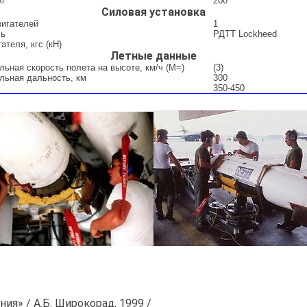
кг
200
Силовая установка
вигателей
1
ль
РДТТ Lockheed
ателя, кгс (кН)
Летные данные
ьная скорость полета на высоте, км/ч (М=)
(3)
льная дальность, км
300
350-450
я» / А.Б. Широкорад, 1999 /