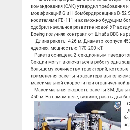
командования (САК) утвердил требования к ра
модификаций G и H бомбардировщика B-52 S
носителями FB-111 и возможно будущим бо
одобрил начальное развитие новой УР возду
Boeing получила контракт от Штаба ВВС на 
Длина ракеты 4.26 м. Диаметр корпуса 457 
ядерная, мощностью 170-200 кТ.
Ракета оснащена 2-секционным твердот
Секции могут включаться в работу одна зад
большому количеству траекторий, которые 
применения ракеты и характера выполняем
максимальной скорости при ограниченной д
Максимальная скорость ракеты 3М. Дально
450 м. На самом деле, видимо, раза в два бо
Си
Дл
ба
че