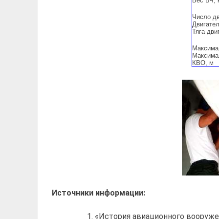
Вес БЧ, 
Число д
Двигате
Тяга двиг
Максимал
Максима
КВО, м
Источники информации:
«История авиационного вооружени