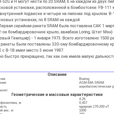
52G и H могут нести по 20 SRAM, 6 на каждом из двух пи
сковой установке, расположенной в бомбоотсеке. FB-111
 внутренней подвеске и четыре на пилонах под крылом. B-
сковых установках, по 8 SRAM на каждой.
рвая серийная ракета SRAM была поставлена САК 1 март
-ое бомбардировочное крыло, авиабаза Loring, Штат Мэн) -
овый Гемпшир) - 1 января 1973. Всего изготовлено 1500 р
е ракеты были поставлены 320-ому бомбардировочному кры
с B-1B имел место 3 июня 1987.
 быстро прекращено, так как она имела малую дальность
Описание
тчик
Boeing
ение
AGM-69A SRAM
аэробаллистическая р
полет
Геометрические и массовые характеристики
4,26
 фюзеляжа, м
0,457
асть
ядерная 170-200 кТ
й вес, кг
1000