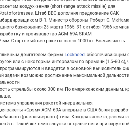
кетам воздух-земля (short-range attack missile) для
tratofortresses. Штаб ВВС дополнил предложение САК
мбардировщиком B-1. Министр обороны Роберт С. МкНам
шного базирования 23 марта 1965. 31 октября 1966 компа
разработку и производство AGM-69A SRAM.
мм. Стартовый вес ракеты около 1000 кг. Боевая часть
опливным двигателем фирмы
Lockheed
, обеспечивающим 
ругой или с некоторым интервалом по времени (1,5-80 с),
программируются и вводятся в основной вычислитель сис
ой задачи возможно достижение максимальной дальности 
альности.
сть стрельбы около 300 км. По американским данным, кр
льше.
стема управления ракетой инерциальная.
я ракеты «Срэм» AGM-69A впервые в США были разрабо
рабанного (револьверного) типа. Каждая кассета, рассчита
рез 5 с. Такой же темп запуска сохраняется и при наружно