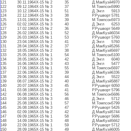
121
30.11.1964
Х-15 № 2
35
Д.МакКуэй
4970
122
09.12.1964
Х-15 № 3
37
М.Томпсон
5990
123
10.12.1964
Х-15 № 1
51
Д.Энгл
5913
124
22.12.1964
Х-15 № 3
38
Р.Рушворт
5781
125
13.01.1965
Х-15 № 3
39
М.Томпсон
5973
126
02.02.1965
Х-15 № 3
40
Д.Энгл
6253
127
17.02.1965
Х-15 № 2
36
Р.Рушворт
5649
128
26.02.1965
Х-15 № 1
52
Д.МакКуэй
6034
129
26.03.1965
Х-15 № 1
53
Р.Рушворт
5760
130
23.04.1965
Х-15 № 3
41
Д.Энгл
5760
131
28.04.1965
Х-15 № 2
37
Д.МакКуэй
5266
132
18.05.1965
Х-15 № 2
38
Д.МакКуэй
5697
133
25.05.1965
Х-15 № 1
54
М.Томпсон
5100
134
28.05.1965
Х-15 № 3
42
Д.Энгл
6040
135
16.06.1965
Х-15 № 3
43
Д.Энгл
5477
136
17.06.1965
Х-15 № 1
55
М.Томпсон
5697
137
22.06.1965
Х-15 № 2
39
Д.МакКуэй
6336
138
29.06.1965
Х-15 № 3
44
Д.Энгл
5522
139
08.07.1965
Х-15 № 2
40
Д.МакКуэй
5887
140
20.07.1965
Х-15 № 3
45
Р.Рушворт
6050
141
03.08.1965
Х-15 № 2
41
Р.Рушворт
5796
142
06.08.1965
Х-15 № 1
56
М.Томпсон
5686
143
10.08.1965
Х-15 № 3
46
Д.Энгл
5712
144
25.08.1965
Х-15 № 1
57
М.Томпсон
5799
145
26.08.1965
Х-15 № 3
47
Р.Рушворт
5426
146
02.09.1965
Х-15 № 2
42
Д.МакКуэй
5744
147
09.09.1965
Х-15 № 1
58
Р.Рушворт
5686
148
14.09.1965
Х-15 № 3
48
Д.МакКуэй
5662
149
22.09.1965
Х-15 № 1
59
Р.Рушворт
5712
150
28.09.1965
Х-15 № 3
49
Д.МакКуэй
6005