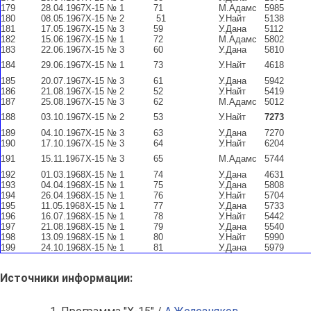
179
28.04.1967
Х-15 № 1
71
М.Адамс
5985
180
08.05.1967
Х-15 № 2
51
У.Найт
5138
181
17.05.1967
Х-15 № 3
59
У.Дана
5112
182
15.06.1967
Х-15 № 1
72
М.Адамс
5802
183
22.06.1967
Х-15 № 3
60
У.Дана
5810
184
29.06.1967
Х-15 № 1
73
У.Найт
4618
185
20.07.1967
Х-15 № 3
61
У.Дана
5942
186
21.08.1967
Х-15 № 2
52
У.Найт
5419
187
25.08.1967
Х-15 № 3
62
М.Адамс
5012
188
03.10.1967
Х-15 № 2
53
У.Найт
7273
189
04.10.1967
Х-15 № 3
63
У.Дана
7270
190
17.10.1967
Х-15 № 3
64
У.Найт
6204
191
15.11.1967
Х-15 № 3
65
М.Адамс
5744
192
01.03.1968
Х-15 № 1
74
У.Дана
4631
193
04.04.1968
Х-15 № 1
75
У.Дана
5808
194
26.04.1968
Х-15 № 1
76
У.Найт
5704
195
11.05.1968
Х-15 № 1
77
У.Дана
5733
196
16.07.1968
Х-15 № 1
78
У.Найт
5442
197
21.08.1968
Х-15 № 1
79
У.Дана
5540
198
13.09.1968
Х-15 № 1
80
У.Найт
5990
199
24.10.1968
Х-15 № 1
81
У.Дана
5979
Источники информации: