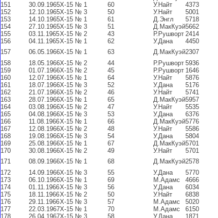
151
30.09.1965
Х-15 № 1
60
У.Найт
4373
152
12.10.1965
Х-15 № 3
50
У.Найт
5001
153
14.10.1965
Х-15 № 1
61
Д.Энгл
5718
154
27.10.1965
Х-15 № 3
51
Д.МакКуэй
5662
155
03.11.1965
Х-15 № 2
43
Р.Рушворт
2414
156
04.11.1965
Х-15 № 1
62
У.Дана
4450
157
06.05.1966
Х-15 № 1
63
Д.МакКуэй
2307
158
18.05.1966
Х-15 № 2
44
Р.Рушворт
5936
159
01.07.1966
Х-15 № 2
45
Р.Рушворт
1646
160
12.07.1966
Х-15 № 1
64
У.Найт
5876
161
18.07.1966
Х-15 № 3
52
У.Дана
5176
162
21.07.1966
Х-15 № 2
46
У.Найт
5741
163
28.07.1966
Х-15 № 1
65
Д.МакКуэй
5957
164
03.08.1966
Х-15 № 2
47
У.Найт
5535
165
04.08.1966
Х-15 № 3
53
У.Дана
6376
166
11.08.1966
Х-15 № 1
66
Д.МакКуэй
5776
167
12.08.1966
Х-15 № 2
48
У.Найт
5586
168
19.08.1966
Х-15 № 3
54
У.Дана
5804
169
25.08.1966
Х-15 № 1
67
Д.МакКуэй
5701
170
30.08.1966
Х-15 № 2
49
У.Найт
5701
171
08.09.1966
Х-15 № 1
68
Д.МакКуэй
2578
172
14.09.1966
Х-15 № 3
55
У.Дана
5770
173
06.10.1966
Х-15 № 1
69
М.Адамс
4666
174
01.11.1966
Х-15 № 3
56
У.Дана
6034
175
18.11.1966
Х-15 № 2
50
У.Найт
6838
176
29.11.1966
Х-15 № 3
57
М.Адамс
5020
177
22.03.1967
Х-15 № 1
70
М.Адамс
6150
178
26.04.1967
Х-15 № 3
58
У.Дана
1871