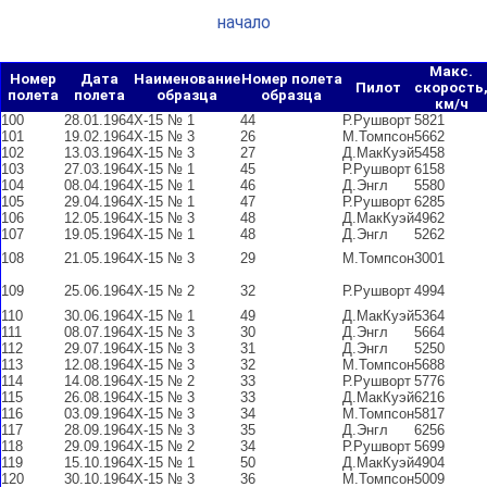
начало
Макс.
Номер
Дата
Наименование
Номер полета
Пилот
скорость
полета
полета
образца
образца
км/ч
100
28.01.1964
Х-15 № 1
44
Р.Рушворт
5821
101
19.02.1964
Х-15 № 3
26
М.Томпсон
5662
102
13.03.1964
Х-15 № 3
27
Д.МакКуэй
5458
103
27.03.1964
Х-15 № 1
45
Р.Рушворт
6158
104
08.04.1964
Х-15 № 1
46
Д.Энгл
5580
105
29.04.1964
Х-15 № 1
47
Р.Рушворт
6285
106
12.05.1964
Х-15 № 3
48
Д.МакКуэй
4962
107
19.05.1964
Х-15 № 1
48
Д.Энгл
5262
108
21.05.1964
Х-15 № 3
29
М.Томпсон
3001
109
25.06.1964
Х-15 № 2
32
Р.Рушворт
4994
110
30.06.1964
Х-15 № 1
49
Д.МакКуэй
5364
111
08.07.1964
Х-15 № 3
30
Д.Энгл
5664
112
29.07.1964
Х-15 № 3
31
Д.Энгл
5250
113
12.08.1964
Х-15 № 3
32
М.Томпсон
5688
114
14.08.1964
Х-15 № 2
33
Р.Рушворт
5776
115
26.08.1964
Х-15 № 3
33
Д.МакКуэй
6216
116
03.09.1964
Х-15 № 3
34
М.Томпсон
5817
117
28.09.1964
Х-15 № 3
35
Д.Энгл
6256
118
29.09.1964
Х-15 № 2
34
Р.Рушворт
5699
119
15.10.1964
Х-15 № 1
50
Д.МакКуэй
4904
120
30.10.1964
Х-15 № 3
36
М.Томпсон
5009