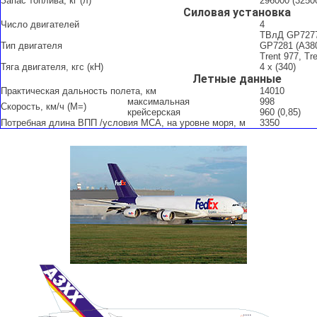
Запас топлива, кг (л)
296000 (3250
Силовая установка
Число двигателей
4
ТВлД GP7277
Тип двигателя
GP7281 (A38
Trent 977, Tr
Тяга двигателя, кгс (кН)
4 х (340)
Летные данные
Практическая дальность полета, км
14010
максимальная
998
Скорость, км/ч (М=)
крейсерская
960 (0,85)
Потребная длина ВПП /условия МСА, на уровне моря, м
3350