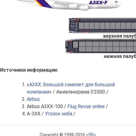
верхняя палу
нижняя палу
Источники информации:
«
А3ХХ: большой самолет для большой
компании
» / Авиапанорама 3'2000 /
Airbus
Airbus A3XX-100 /
Flug Revue online
/
A-3XX /
Уголок неба
/
Copyright © 1998-2026
=SB=