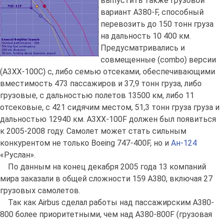
выпустить также грузовой
вариант A380-F, способный
перевозить до 150 тонн груза
на дальность 10 400 км.
Предусматривались и
совмещенные (combo) версии
(A3XX-100C) с, либо семью отсеками, обеспечивающими
вместимость 473 пассажиров и 37,9 тонн груза, либо
грузовые, с дальностью полетов 13500 км, либо 11
отсековые, с 421 сидячим местом, 51,3 тонн груза груза и
дальностью 12940 км. A3XX-100F должен был появиться
к 2005-2008 году. Самолет может стать сильным
конкурентом не только Boeing 747-400F, но и
Ан-124
«Руслан».
По данным на конец декабря 2005 года 13 компаний
мира заказали в общей сложности 159 А380, включая 27
грузовых самолетов.
Так как Airbus сделал работы над пассажирским A380-
800 более приоритетными, чем над A380-800F (грузовая