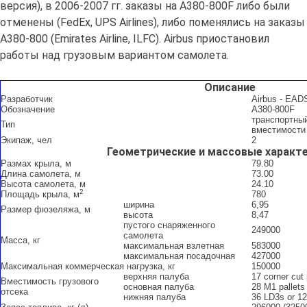
версия), в 2006-2007 гг. заказы на A380-800F либо были
отменены (FedEx, UPS Airlines), либо поменялись на заказы
A380-800 (Emirates Airline, ILFC). Airbus приостановил
работы над грузовым вариантом самолета.
Описание
Разработчик
Airbus - EAD
Обозначение
A380-800F
транспортны
Тип
вместимости
Экипаж, чел
2
Геометрические и массовые характ
Размах крыла, м
79.80
Длина самолета, м
73.00
Высота самолета, м
24.10
2
Площадь крыла, м
780
ширина
6,95
Размер фюзеляжа, м
высота
8,47
пустого снаряженного
249000
самолета
Масса, кг
максимальная взлетная
583000
максимальная посадочная
427000
Максимальная коммерческая нагрузка, кг
150000
верхняя палуба
17 corner cut 
Вместимость грузового
основная палуба
28 M1 pallets
отсека
нижняя палуба
36 LD3s or 12