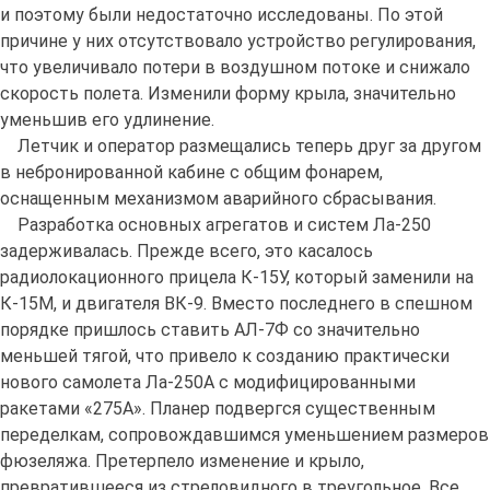
и поэтому были недостаточно исследованы. По этой
причине у них отсутствовало устройство регулирования,
что увеличивало потери в воздушном потоке и снижало
скорость полета. Изменили форму крыла, значительно
уменьшив его удлинение.
Летчик и оператор размещались теперь друг за другом
в небронированной кабине с общим фонарем,
оснащенным механизмом аварийного сбрасывания.
Разработка основных агрегатов и систем Ла-250
задерживалась. Прежде всего, это касалось
радиолокационного прицела К-15У, который заменили на
К-15М, и двигателя ВК-9. Вместо последнего в спешном
порядке пришлось ставить АЛ-7Ф со значительно
меньшей тягой, что привело к созданию практически
нового самолета Ла-250А с модифицированными
ракетами «275А». Планер подвергся существенным
переделкам, сопровождавшимся уменьшением размеров
фюзеляжа. Претерпело изменение и крыло,
превратившееся из стреловидного в треугольное. Все