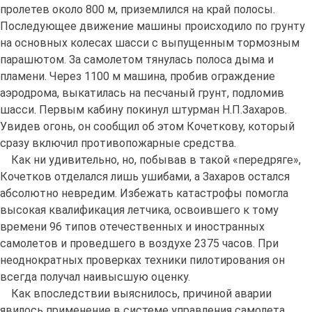
пролетев около 800 м, приземлился на край полосы.
Последующее движение машины происходило по грунту
на основных колесах шасси с выпущенным тормозным
парашютом. За самолетом тянулась полоса дыма и
пламени. Через 1100 м машина, пробив ограждение
аэродрома, выкатилась на песчаный грунт, подломив
шасси. Первым кабину покинул штурман Н.П.Захаров.
Увидев огонь, он сообщил об этом Кочеткову, который
сразу включил противопожарные средства.
Как ни удивительно, но, побывав в такой «передряге»,
Кочетков отделался лишь ушибами, а Захаров остался
абсолютно невредим. Избежать катастрофы помогла
высокая квалификация летчика, освоившего к тому
времени 96 типов отечественных и иностранных
самолетов и проведшего в воздухе 2375 часов. При
неоднократных проверках техники пилотирования он
всегда получал наивысшую оценку.
Как впоследствии выяснилось, причиной аварии
явилось применение в системе управления самолета