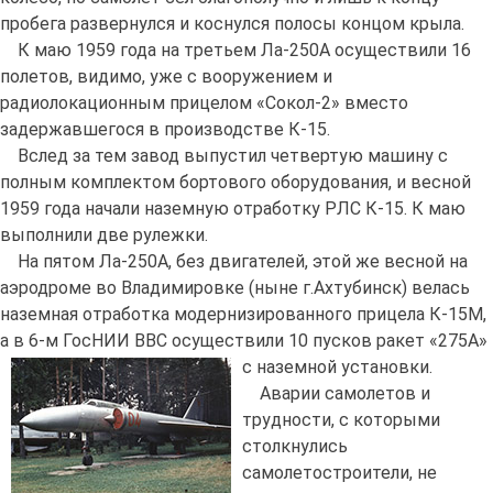
пробега развернулся и коснулся полосы концом крыла.
К маю 1959 года на третьем Ла-250А осуществили 16
полетов, видимо, уже с вооружением и
радиолокационным прицелом «Сокол-2» вместо
задержавшегося в производстве К-15.
Вслед за тем завод выпустил четвертую машину с
полным комплектом бортового оборудования, и весной
1959 года начали наземную отработку РЛС К-15. К маю
выполнили две рулежки.
На пятом Ла-250А, без двигателей, этой же весной на
аэродроме во Владимировке (ныне г.Ахтубинск) велась
наземная отработка модернизированного прицела К-15М,
а в 6-м ГосНИИ ВВС осуществили 10 пусков ракет «275А»
с наземной установки.
Аварии самолетов и
трудности, с которыми
столкнулись
самолетостроители, не