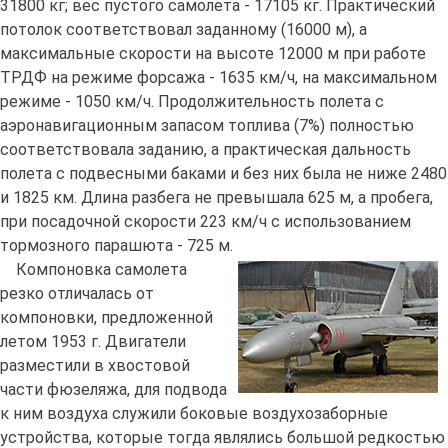
31800 кг; вес пустого самолета - 17105 кг. Практический
потолок соответствовал заданному (16000 м), а
максимальные скорости на высоте 12000 м при работе
ТРДФ на режиме форсажа - 1635 км/ч, на максимальном
режиме - 1050 км/ч. Продолжительность полета с
аэронавигационным запасом топлива (7%) полностью
соответствовала заданию, а практическая дальность
полета с подвесными баками и без них была не ниже 2480
и 1825 км. Длина разбега не превышала 625 м, а пробега,
при посадочной скорости 223 км/ч с использованием
тормозного парашюта - 725 м.
Компоновка самолета
резко отличалась от
компоновки, предложенной
летом 1953 г. Двигатели
разместили в хвостовой
части фюзеляжа, для подвода
к ним воздуха служили боковые воздухозаборные
устройства, которые тогда являлись большой редкостью