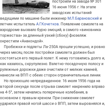
построили на заводе № 301
16 июня 1956 г. На этапе
заводских испытаний
ведущими по машине были инженер
М.Л.Барановский
и
летчик-испытатель
А.Г.Кочетков
. Появление самолета на
аэродроме вызвало бурю эмоций, а самого «виновника
торжества» за длинный узкий (сбоку) фюзеляж
окрестили «Анакондой».
Пробежки и подлеты Ла-250А прошли успешно, и ровно
через месяц после постройки самолета должен был
состояться его первый полет. К нему готовились долго и,
как казалось, скрупулезно. Взлетно-посадочную полосу и
рулежные дорожки даже очистили от мелких камней,
нанесли на ВПП с обеих сторон ограничительные линии.
Но произошло непредвиденное. 16 июля 1956 года на
второй секунде после отрыва самолет накренило вправо
на 4-5°, затем начались поперечные колебания, в
основном с правым креном. При снижении самолет
ударился правой ногой шасси о ВПП, затем выровнялся и,