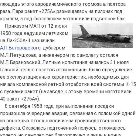
площадь этого аэродинамического тормоза в полтора
раза. Пара ракет «275А» размещалась на пилонах под
крылом, а под фюзеляжем установили подвесной бак.
Приказом МАП от 12 июня
1958 года ведущим летчиком
на Ла-250А-II назначили
А.П.Богородского
, дублером -
М.Л.Петушкова, а инженером по самолету остался
М.Л.Барановский. Летные испытания начались 31 июля.
Главной целью полетов этой машины было определение
ее эксплуатационных характеристик, необходимых для
начала комплексной летной отработки всей системы К-15
с пусками ракет (на заводе к этому времени изготовили
40 ракет «275А»).
8 сентября 1958 года, при выполнении посадки
произошла очередная авария, связанная с поломкой одной
из основных стоек шасси из-за производственного
дефекта. Оказалась подточенной полуось, отломалось
колесо, но самолет сел благополучно и лишь к концу