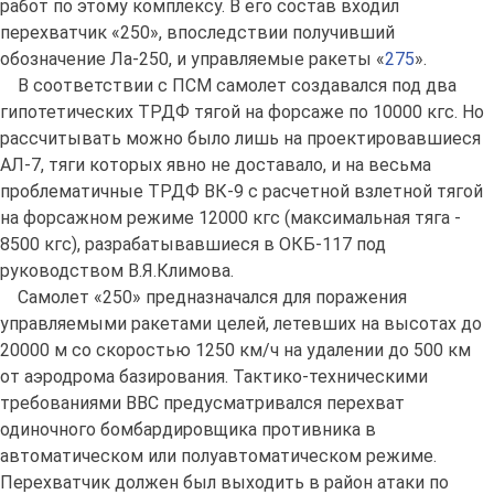
работ по этому комплексу. В его состав входил
перехватчик «250», впоследствии получивший
обозначение Ла-250, и управляемые ракеты «
275
».
В соответствии с ПСМ самолет создавался под два
гипотетических ТРДФ тягой на форсаже по 10000 кгс. Но
рассчитывать можно было лишь на проектировавшиеся
АЛ-7, тяги которых явно не доставало, и на весьма
проблематичные ТРДФ ВК-9 с расчетной взлетной тягой
на форсажном режиме 12000 кгс (максимальная тяга -
8500 кгс), разрабатывавшиеся в ОКБ-117 под
руководством В.Я.Климова.
Самолет «250» предназначался для поражения
управляемыми ракетами целей, летевших на высотах до
20000 м со скоростью 1250 км/ч на удалении до 500 км
от аэродрома базирования. Тактико-техническими
требованиями ВВС предусматривался перехват
одиночного бомбардировщика противника в
автоматическом или полуавтоматическом режиме.
Перехватчик должен был выходить в район атаки по