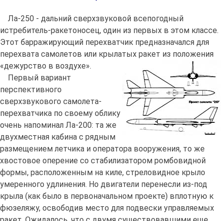
Ла-250 - дальний сверхзвуковой всепогодный
истребитель-ракетоносец, один из первых в этом классе.
Этот барражирующий перехватчик предназначался для
перехвата самолетов или крылатых ракет из положения
«дежурство в воздухе».
Первый вариант
перспективного
сверхзвукового самолета-
перехватчика по своему облику
очень напоминал Ла-200: та же
двухместная кабина с рядным
размещением летчика и оператора вооружения, то же
хвостовое оперение со стабилизатором ромбовидной
формы, расположенным на киле, стреловидное крыло
умеренного удлинения. Но двигатели перенесли из-под
крыла (как было в первоначальном проекте) вплотную к
фюзеляжу, освободив место для подвески управляемых
ракет. Ожидалось, что с двумя существовавшими еще