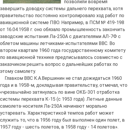
позволили вовремя
завершить доводку системы дальнего перехвата, хотя
правительство постоянно контролировало ход работ по
авиационной системе ПВО. Например, в ПСМ № 419-198
от 16.04.1958 г. оно обязало промышленность закончить
заводские испытания Ла-250А с двигателями АЛ-7Ф с
облетом машины летчиками-испытателями ВВС. Во
втором квартале 1960 года государственному комитету
по авиационной технике предписывалось совместно с
заказчиком решить вопрос о дальнейших работах по
этому самолету.
Главком ВВС К.А.Вершинин не стал дожидаться 1960
года и в 1958-м, докладывая правительству, отмечал, что
«чрезвычайно затянулась по вине ОКБ-301 отработка
системы перехвата К-15 (с 1953 года). Летные данные
самолета-носителя Ла-250А начинают морально
устаревать. Характеристикой темпов работ может
служить то, что в 1956 году был выполнен один полет, в
1957 году - шесть полетов, в 1958 году - 14 полетов».