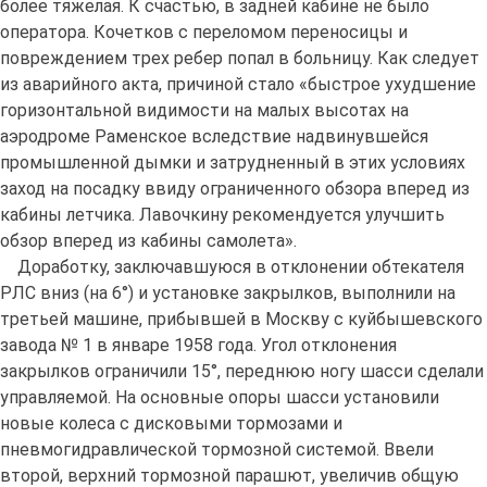
более тяжелая. К счастью, в задней кабине не было
оператора. Кочетков с переломом переносицы и
повреждением трех ребер попал в больницу. Как следует
из аварийного акта, причиной стало «быстрое ухудшение
горизонтальной видимости на малых высотах на
аэродроме Раменское вследствие надвинувшейся
промышленной дымки и затрудненный в этих условиях
заход на посадку ввиду ограниченного обзора вперед из
кабины летчика. Лавочкину рекомендуется улучшить
обзор вперед из кабины самолета».
Доработку, заключавшуюся в отклонении обтекателя
РЛС вниз (на 6°) и установке закрылков, выполнили на
третьей машине, прибывшей в Москву с куйбышевского
завода № 1 в январе 1958 года. Угол отклонения
закрылков ограничили 15°, переднюю ногу шасси сделали
управляемой. На основные опоры шасси установили
новые колеса с дисковыми тормозами и
пневмогидравлической тормозной системой. Ввели
второй, верхний тормозной парашют, увеличив общую