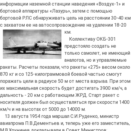
информации наземной станции наведения «Воздух-1» и
бортовой аппаратуры «Лазурь», затем с помощью
бортовой РЛС обнаруживать цель на расстоянии 30-40 км
с захватом ее на автосопровождение на удалении 18-20
км.
Коллективу ОКБ-301
предстояло создать не
только самолет, не имеющий
аналогов, но и управляемые
ракеты. Расчеты показали, что ракеты «275» весом около
870 кг и со 125-килограммовой боевой частью смогут
поражать цели в радиусе 50 м от места взрыва. При этом
их максимальная скорость будет достигать 3900 км/ч, а
дальность - 20 км с работающим ЖРД. Старт ракет с
носителя должен был осуществляться при скорости 1400
км/ч и на высотах от 5000 до 14000 м.
13 августа 1954 года маршал С.И.Руденко, министр
авиапрома П.В.Дементьев и, теперь уже его заместитель,
М.В.Хруничев докладывали в Совет Министров: