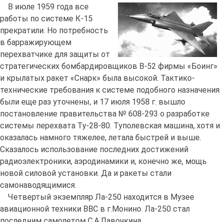
В июле 1959 года все
работы по системе К-15
прекратили. Но потребность
в барражирующем
перехватчике для защиты от
стратегических бомбардировщиков В-52 фирмы «Боинг»
и крылатых ракет «Снарк» была высокой. Тактико-
технические требования к системе подобного назначения
были еще раз уточнены, и 17 июля 1958 г. вышло
постановление правительства № 608-293 о разработке
системы перехвата Ту-28-80. Туполевская машина, хотя и
оказалась намного тяжелее, летала быстрей и выше.
Сказалось использование последних достижений
радиоэлектроники, аэродинамики и, конечно же, мощь
новой силовой установки. Да и ракеты стали
самонаводящимися.
Четвертый экземпляр Ла-250 находится в Музее
авиационной техники ВВС в г.Монино. Ла-250 стал
последним самолетом С.А.Лавочкина.