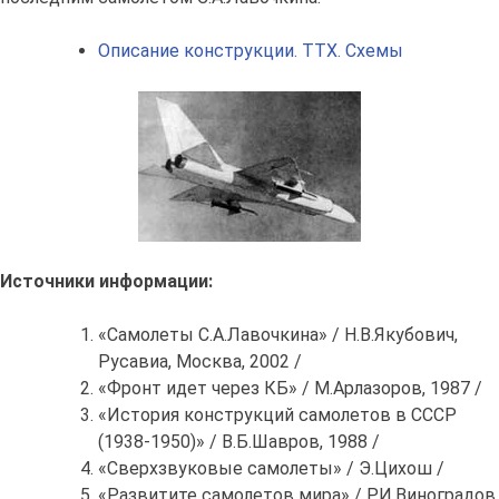
Описание конструкции. ТТХ. Схемы
Источники информации:
«Самолеты С.А.Лавочкина» / Н.В.Якубович,
Русавиа, Москва, 2002 /
«Фронт идет через КБ» / М.Арлазоров, 1987 /
«История конструкций самолетов в СССР
(1938-1950)» / В.Б.Шавров, 1988 /
«Сверхзвуковые самолеты» / Э.Цихош /
«Развитите самолетов мира» / Р.И.Виноградов,