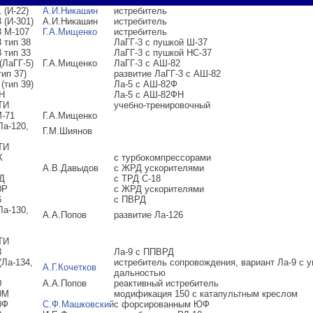
 (И-22)
А.И.Никашин
истребитель
 (И-301)
А.И.Никашин
истребитель
3 М-107
Г.А.Мищенко
истребитель
 тип 38
ЛаГГ-3 с пушкой Ш-37
 тип 33
ЛаГГ-3 с пушкой НС-37
(ЛаГГ-5)
Г.А.Мищенко
ЛаГГ-3 с АШ-82
тип 37)
развитие ЛаГГ-3 с АШ-82
(тип 39)
Ла-5 с АШ-82Ф
Н
Ла-5 с АШ-82ФН
ТИ
учебно-тренировочный
М-71
Г.А.Мищенко
Ла-120,
Г.М.Шиянов
ТИ
К
с турбокомпрессорами
А.В.Давыдов
с ЖРД ускорителями
Д
с ТРД С-18
0Р
с ЖРД ускорителями
6
с ПВРД
Ла-130,
А.А.Попов
развитие Ла-126
ТИ
8
Ла-9 с ППВРД
(Ла-134,
истребитель сопровождения, вариант Ла-9 с 
А.Г.Кочетков
дальностью
0
А.А.Попов
реактивный истребитель
0М
модификация 150 с катапультным креслом
0Ф
С.Ф.Машковский
с форсированным ЮФ