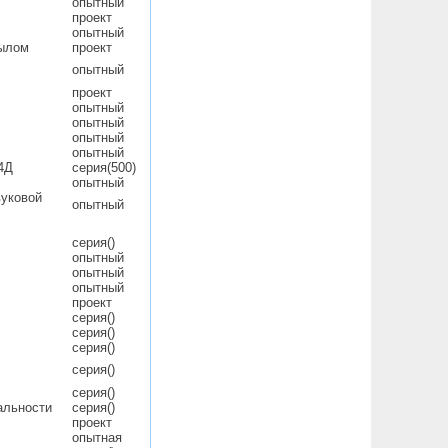
опытный
проект
опытный
рылом
проект
опытный
проект
опытный
опытный
опытный
опытный
4Д
серия(500)
опытный
вуковой
опытный
серия()
опытный
опытный
опытный
проект
серия()
серия()
серия()
серия()
серия()
альности
серия()
проект
опытная