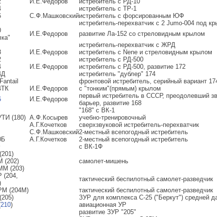
2
И.Е.Федоров
истребитель с РД-10
4
истребитель с ТР-1
6
С.Ф.Машковский
истребитель с форсированным ЮФ
истребитель-перехватчик с 2 Jumo-004 под к
0
И.Е.Федоров
развитие Ла-152 со стреловидным крылом
лка"
истребитель-перехватчик с ЖРД
8
И.Е.Федоров
истребитель с Nene и стреловидным крылом
2
истребитель с РД-500
4
И.Е.Федоров
истребитель с РД-500, развитие 172
4Д
истребитель "дублер" 174
Fantail
фронтовой истребитель, серийный вариант 17
4ТК
И.Е.Федоров
с "тонким"(прямым) крылом
первый истребитель в СССР, преодолевший з
6
И.Е.Федоров
барьер, развитие 168
"168" с ВК-1
УТИ (180)
А.Ф.Косырев
учебно-тренировочный
А.Г.Кочетков
сверхзвуковой истребитель-перехватчик
С.Ф.Машковский
2-местный всепогодный истребитель
0Б
А.Г.Кочетков
2-местный всепогодный истребитель
Ф
с ВК-1Ф
(201)
 (202)
самолет-мишень
ММ (203)
 (204,
тактический беспилотный самолет-разведчик
)
РМ (204М)
тактический беспилотный самолет-разведчик
(205)
ЗУР для комплекса С-25 ("Беркут") средней д
(
210
)
авиационная УР
развитие ЗУР "205"