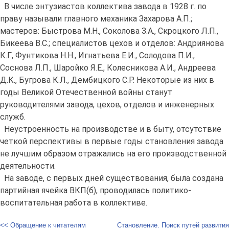
В числе энтузиастов коллектива завода в 1928 г. по
праву называли главного механика Захарова А.П.;
мастеров: Быстрова М.Н., Соколова З.А., Скроцкого Л.П.,
Бикеева B.C.; специалистов цехов и отделов: Андриянова
К.Г., Фунтикова Н.Н., Игнатьева Е.И., Солодова П.И.,
Соснова Л.П., Шаройко Я.Е., Колесникова А.И., Андреева
Д.К., Бугрова К.Л., Дембицкого С.Р. Некоторые из них в
годы Великой Отечественной войны станут
руководителями завода, цехов, отделов и инженерных
служб.
Неустроенность на производстве и в быту, отсутствие
четкой перспективы в первые годы становления завода
не лучшим образом отражались на его производственной
деятельности.
На заводе, с первых дней существования, была создана
партийная ячейка ВКП(б), проводилась политико-
воспитательная работа в коллективе.
<< Обращение к читателям
Становление. Поиск путей развития