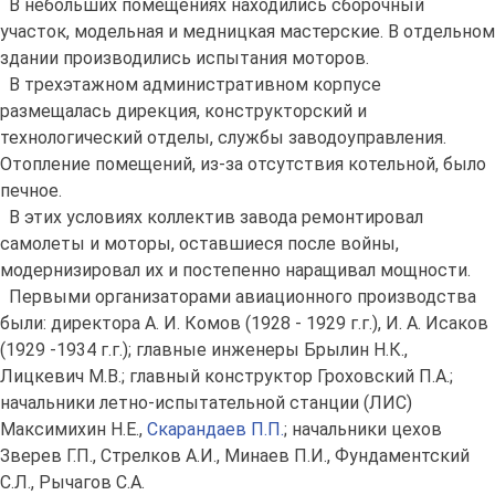
В небольших помещениях находились сборочный
участок, модельная и медницкая мастерские. В отдельном
здании производились испытания моторов.
В трехэтажном административном корпусе
размещалась дирекция, конструкторский и
технологический отделы, службы заводоуправления.
Отопление помещений, из-за отсутствия котельной, было
печное.
В этих условиях коллектив завода ремонтировал
самолеты и моторы, оставшиеся после войны,
модернизировал их и постепенно наращивал мощности.
Первыми организаторами авиационного производства
были: директора А. И. Комов (1928 - 1929 г.г.), И. А. Исаков
(1929 -1934 г.г.); главные инженеры Брылин Н.К.,
Лицкевич М.В.; главный конструктор Гроховский П.А.;
начальники летно-испытательной станции (ЛИС)
Максимихин Н.Е.,
Скарандаев П.П.
; начальники цехов
Зверев Г.П., Стрелков А.И., Минаев П.И., Фундаментский
С.Л., Рычагов С.А.