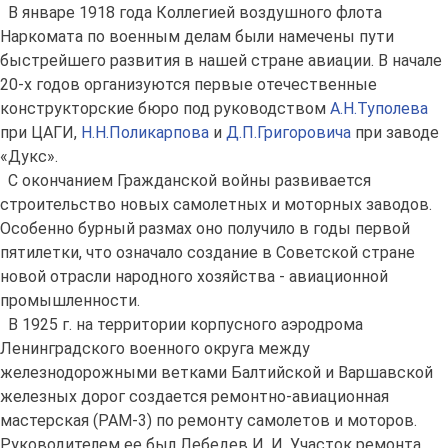
В январе 1918 года Коллегией воздушного флота
Наркомата по военным делам были намечены пути
быстрейшего развития в нашей стране авиации. В начале
20-х годов организуются первые отечественные
конструкторские бюро под руководством
А.Н.Туполева
при ЦАГИ,
Н.Н.Поликарпова
и
Д.П.Григоровича
при заводе
«Дукс».
С окончанием Гражданской войны развивается
строительство новых самолетных и моторных заводов.
Особенно бурный размах оно получило в годы первой
пятилетки, что означало создание в Советской стране
новой отрасли народного хозяйства - авиационной
промышленности.
В 1925 г. на территории корпусного аэродрома
Ленинградского военного округа между
железнодорожными ветками Балтийской и Варшавской
железных дорог создается ремонтно-авиационная
мастерская (РАМ-3) по ремонту самолетов и моторов.
Руководителем ее был Лебедев И. И. Участок ремонта