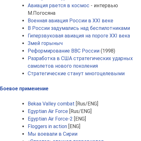
Авиация рвется в космос
- интервью
М.Погосяна
Военная авиация России в XXI веке
В России задумались над беспилотниками
Гиперзвуковая авиация на пороге XXI века
Змей горыныч
Реформирование ВВС России
(1998)
Разработка в США стратегических ударных
самолетов нового поколения
Стратегические станут многоцелевыми
Боевое применение
Bekaa Valley combat
[Rus/ENG]
Egyptian Air Force
[Rus/ENG]
Egyptian Air Force-2
[ENG]
Floggers in action
[ENG]
Мы воевали в Сирии