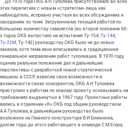
До 1970 года ОКБ А.Н.Туполева присутствовало во всех
этих перепитиях с новым «стратегом» лишь как
наблюдатель, исправно участвуя во всех обсуждениях и
заседаниях по теме. Загруженному текущей работой по
большому количеству самолетов (во второй половине 60-
х годов ОКБ выпустило на испытания Ту-154,
Ту-144
,
Ту-22М
, Ту-142) руководству ОКБ было не до новых
заказов, хотя тема явно вписывалась в традиционное
генеральное направление работ туполевцев. В 1970 году,
оценив реальное положение дел и дальнейшие
перспективы с разработкой новой стратегической
машины в СССР, взвесив свои возможности и
возможности своих конкурентов, ОКБ А.Н.Туполева
приступило к работам по новому проекту, основываясь на
требованиях выдвинутых в 1967 году. Проектные работы
велись в отделении «К» ОКБ под общим руководством
А.А.Туполева, в дальнейшем руководство было
возложено на Главного конструктора В.И.Близнюка,
долгие годы до этого работавшего в команде С.М.Егера,