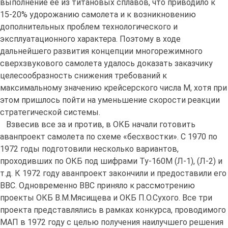
выполнение ее из титановых сплавов, что приводило к
15-20% удорожанию самолета и к возникновению
дополнительных проблем технологического и
эксплуатационного характера. Поэтому в ходе
дальнейшего развития концепции многорежимного
сверхзвукового самолета удалось доказать заказчику
целесообразность снижения требований к
максимальному значению крейсерского числа М, хотя при
этом пришлось пойти на уменьшение скорости реакции
стратегической системы.
Взвесив все за и против, в ОКБ начали готовить
аванпроект самолета по схеме «бесхвостки». С 1970 по
1972 годы подготовили несколько вариантов,
проходивших по ОКБ под шифрами Ту-160М (Л-1), (Л-2) и
т.д. К 1972 году аванпроект закончили и предоставили его
ВВС. Одновременно ВВС приняло к рассмотрению
проекты ОКБ В.М.Мясищева и ОКБ П.О.Сухого. Все три
проекта представлялись в рамках конкурса, проводимого
МАП в 1972 году с целью получения наилучшего решения