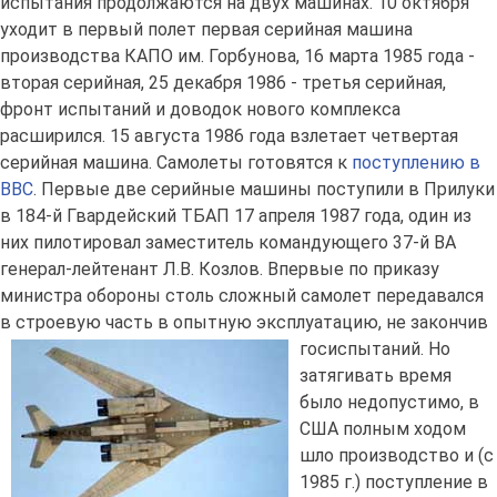
испытания продолжаются на двух машинах. 10 октября
уходит в первый полет первая серийная машина
производства КАПО им. Горбунова, 16 марта 1985 года -
вторая серийная, 25 декабря 1986 - третья серийная,
фронт испытаний и доводок нового комплекса
расширился. 15 августа 1986 года взлетает четвертая
серийная машина. Самолеты готовятся к
поступлению в
ВВС
. Первые две серийные машины поступили в Прилуки
в 184-й Гвардейский ТБАП 17 апреля 1987 года, один из
них пилотировал заместитель командующего 37-й ВА
генерал-лейтенант Л.В. Козлов. Впервые по приказу
министра обороны столь сложный самолет передавался
в строевую часть в опытную эксплуатацию, не закончив
госиспытаний.
Но
затягивать время
было недопустимо, в
США полным ходом
шло производство и (с
1985 г.) поступление в