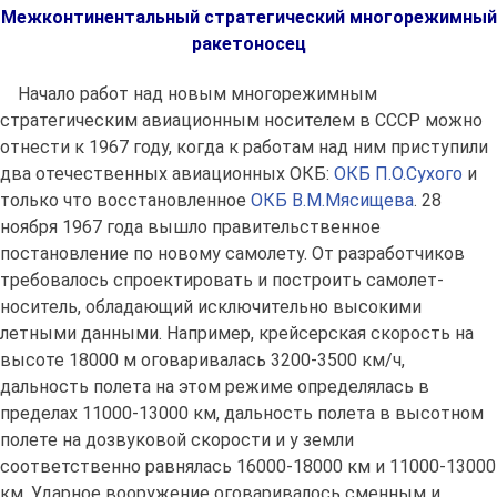
Межконтинентальный стратегический многорежимный
ракетоносец
Начало работ над новым многорежимным
стратегическим авиационным носителем в СССР можно
отнести к 1967 году, когда к работам над ним приступили
два отечественных авиационных ОКБ:
ОКБ П.О.Сухого
и
только что восстановленное
ОКБ В.М.Мясищева
. 28
ноября 1967 года вышло правительственное
постановление по новому самолету. От разработчиков
требовалось спроектировать и построить самолет-
носитель, обладающий исключительно высокими
летными данными. Например, крейсерская скорость на
высоте 18000 м оговаривалась 3200-3500 км/ч,
дальность полета на этом режиме определялась в
пределах 11000-13000 км, дальность полета в высотном
полете на дозвуковой скорости и у земли
соответственно равнялась 16000-18000 км и 11000-13000
км. Ударное вооружение оговаривалось сменным и