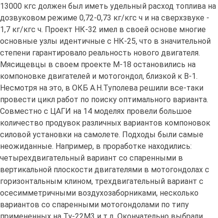
13000 кгс должен был иметь удельный расход топлива на
дозвуковом режиме 0,72-0,73 кг/кгс ч и на сверхзвуке -
1,7 кг/кгс ч. Проект НК-32 имел в своей основе многие
основные узлы идентичные с НК-25, что в значительной
степени гарантировало реальность нового двигателя.
Мясищевцы в своем проекте М-18 остановились на
компоновке двигателей и мотогондол, близкой к В-1.
Несмотря на это, в ОКБ А.Н.Туполева решили все-таки
провести цикл работ по поиску оптимального варианта.
Совместно с ЦАГИ на 14 моделях провели большое
количество продувок различных вариантов компоновок
силовой установки на самолете. Подходы были самые
неожиданные. Например, в проработке находились:
четырехдвигательный вариант со спаренными в
вертикальной плоскости двигателями в мотогондолах с
горизонтальным клином, трехдвигательный вариант с
осесимметричными воздухозаборниками, несколько
вариантов со спаренными мотогондолами по типу
примененных на Ту-22М3 и т.д. Окончательно выбрали