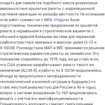
создать для самолетов подобного класса дозвуковые
маловысотные крылатые ракеты с корреляционной
системой навигации по рельефу местности. На основании
этих работ совместно с МКБ «
Радуга
» были
подготовлены технические предложения по крылатой
ракете в нормальном и стратегическом вариантах с
обычной и ядерной боевыми частями для поражения
слабоконтрастных наземных и морских целей (
Х-55
и
Х-55СМ). Руководством МАП и ВВС принимается решение
стратегическим вариантом ракеты не заниматься. Это
положение сохранялось до 1976 года, когда стало ясно,
что США усиленно разрабатывают ракету такого же
назначения (ALCM-B), и работы по Х-55СМ продолжились.
Исходя из предпосылки о неопределенности
геополитической и военной ситуации в будущем (что
стало жесткой реальностью для России в 90-е годы),
вопрос о системе вооружения Ту-160 предполагалось
решать с учетом его многофункциональности.
Планировалось вооружать самолет сверхдальними