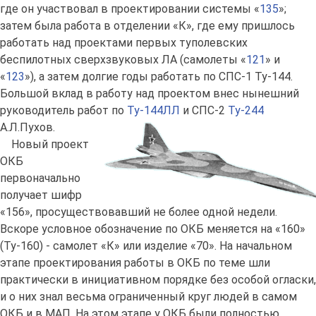
где он участвовал в проектировании системы «
135
»;
затем была работа в отделении «К», где ему пришлось
работать над проектами первых туполевских
беспилотных сверхзвуковых ЛА (самолеты «
121
» и
«
123
»), а затем долгие годы работать по СПС-1 Ту-144.
Большой вклад в работу над проектом внес нынешний
руководитель работ по
Ту-144ЛЛ
и СПС-2
Ту-244
А.Л.Пухов.
Новый проект
ОКБ
первоначально
получает шифр
«156», просуществовавший не более одной недели.
Вскоре условное обозначение по ОКБ меняется на «160»
(Ту-160) - самолет «К» или изделие «70». На начальном
этапе проектирования работы в ОКБ по теме шли
практически в инициативном порядке без особой огласки,
и о них знал весьма ограниченный круг людей в самом
ОКБ и в МАП. На этом этапе у ОКБ были полностью