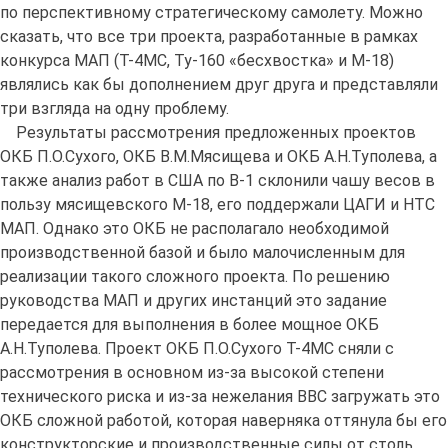
по перспективному стратегическому самолету. Можно
сказать, что все три проекта, разработанные в рамках
конкурса МАП (Т-4МС, Ту-160 «бесхвостка» и М-18)
являлись как бы дополнением друг друга и представляли
три взгляда на одну проблему.
Результаты рассмотрения предложенных проектов
ОКБ П.О.Сухого, ОКБ В.М.Мясищева и ОКБ А.Н.Туполева, а
также анализ работ в США по В-1 склонили чашу весов в
пользу мясищевского М-18, его поддержали ЦАГИ и НТС
МАП. Однако это ОКБ не располагало необходимой
производственной базой и было малочисленным для
реализации такого сложного проекта. По решению
руководства МАП и других инстанций это задание
передается для выполнения в более мощное ОКБ
А.Н.Туполева. Проект ОКБ П.О.Сухого Т-4МС сняли с
рассмотрения в основном из-за высокой степени
технического риска и из-за нежелания ВВС загружать это
ОКБ сложной работой, которая наверняка оттянула бы его
конструкторские и производственные силы от столь