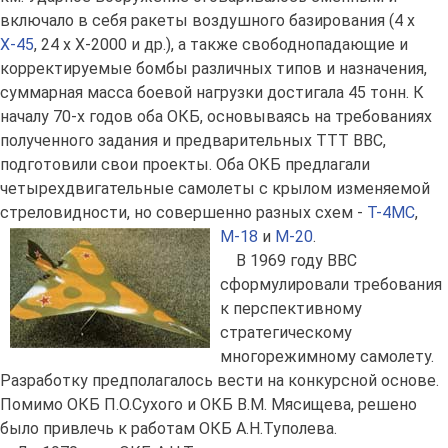
включало в себя ракеты воздушного базирования (4 х
Х-45
, 24 х Х-2000 и др.), а также свободнопадающие и
корректируемые бомбы различных типов и назначения,
суммарная масса боевой нагрузки достигала 45 тонн. К
началу 70-х годов оба ОКБ, основываясь на требованиях
полученного задания и предварительных ТТТ ВВС,
подготовили свои проекты. Оба ОКБ предлагали
четырехдвигательные самолеты с крылом изменяемой
стреловидности, но совершенно разных схем -
Т-4МС
,
М-18
и
М-20
.
В 1969 году ВВС
сформулировали требования
к перспективному
стратегическому
многорежимному самолету.
Разработку предполагалось вести на конкурсной основе.
Помимо ОКБ П.О.Сухого и ОКБ В.М. Мясищева, решено
было привлечь к работам ОКБ А.Н.Туполева.