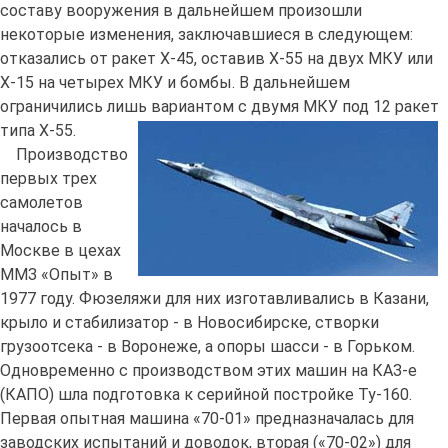
составу вооружения в дальнейшем произошли
некоторые изменения, заключавшиеся в следующем:
отказались от ракет Х-45, оставив X-55 на двух МКУ или
Х-15 на четырех МКУ и бомбы. В дальнейшем
ограничились лишь вариантом с двумя МКУ под 12 ракет
типа Х-55.
Производство
первых трех
самолетов
началось в
Москве в цехах
ММЗ «Опыт» в
1977 году. Фюзеляжи для них изготавливались в Казани,
крыло и стабилизатор - в Новосибирске, створки
грузоотсека - в Воронеже, а опоры шасси - в Горьком.
Одновременно с производством этих машин на КАЗ-е
(КАПО) шла подготовка к серийной постройке Ту-160.
Первая опытная машина «70-01» предназначалась для
заводских испытаний и доводок, вторая («70-02») для