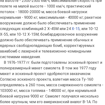
на высоте - 2300-2500 км/ч; максимальная скорость при
полете на малой высоте - 1000 км/ч; практический
потолок - 18000-20000 м; масса боевой нагрузки:
нормальная - 9000 кг; максимальная - 40000 кг; ракетное
вооружение должно было обеспечивать применение
следующих комбинаций 2 Х-45М или 24
Х-15
, или 10-12
Х-55, или 10-12 Х-15М; бомбардировочное вооружение
должно было обеспечивать применение обычных и
ядерных свободнопадающих бомб, корректируемых
авиабомб с лазерной и телевизионно-командными
системами наведения.
В 1976-1977 гг. были подготовлены эскизный проект и
полноразмерный макет самолета. В том же 1977 году
макет и эскизный проект одобряются заказчиком.
Согласно эскизного проекта, взлетная масса Ту-160
определялась в 260 тонн, масса снаряженного самолета -
103000 кг, масса топлива - 148000 кг, при нормальной
боевой нагрузке 9000 кг. Самолет получался несколько
более крупным, чем его американский аналог В-1А. По